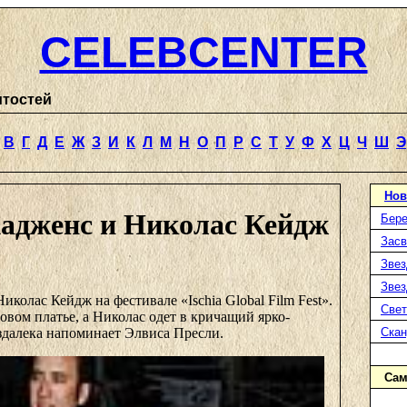
CELEBCENTER
итостей
В
Г
Д
Е
Ж
З
И
К
Л
М
Н
О
П
Р
С
Т
У
Ф
Х
Ц
Ч
Ш
Э
Нов
Хадженс и Николас Кейдж
Бере
Засв
Звез
Звез
иколас Кейдж на фестивале «Ischia Global Film Fest».
Свет
зовом платье, а Николас одет в кричащий ярко-
здалека напоминает Элвиса Пресли.
Ска
Сам