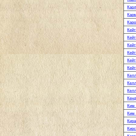
Карл
Карм
Каро
Кейт
Кейт
Кейт
Кейт
Кейт
Кейт
Келл
Келл
Келл
Кенд
Ким 
Ким
Кира
Кирс