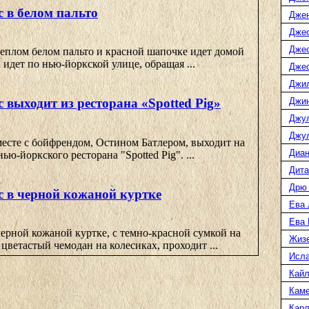
 в белом пальто
Дже
Джес
Джес
теплом белом пальто и красной шапочке идет домой
 идет по нью-йоркской улице, обращая ...
Джес
Джи
Джин
 выходит из ресторана «Spotted Pig»
Джу
Джул
месте с бойфрендом, Остином Батлером, выходит на
Диан
ю-йоркского ресторана "Spotted Pig". ...
Дита
Дрю
с в черной кожаной куртке
Ева 
Ева
ерной кожаной куртке, с темно-красной сумкой на
Жиз
 цветастый чемодан на колесиках, проходит ...
Исл
Кайл
Каме
Карл