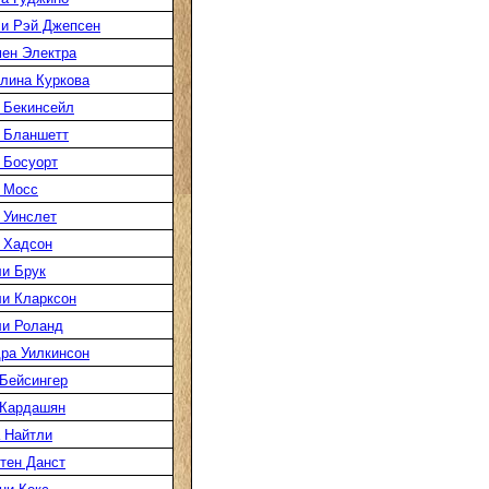
и Рэй Джепсен
ен Электра
лина Куркова
 Бекинсейл
 Бланшетт
 Босуорт
 Мосс
 Уинслет
 Хадсон
и Брук
и Кларксон
и Роланд
ра Уилкинсон
Бейсингер
 Кардашян
 Найтли
тен Данст