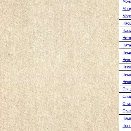
Мони
Мэн
Мэра
Нао
Наом
Ната
Нат
Ники
Никк
Нико
Нико
Нико
Общ
Оли
Оли
Орн
Пам
Пене