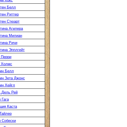
ни Кокс
тен Белл
тен Риттер
тен Стюарт
тина Агилера
тина Милиан
тина Ричи
тина Эпплгейт
 Перри
 Холмс
ин Белл
ин Зета Джонс
ин Хейгл
 Дель Рей
 Гага
ция Каста
Тайлер
 Собески