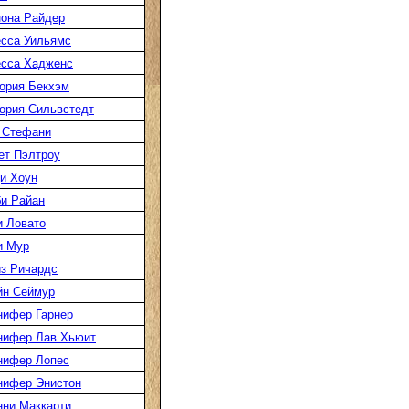
она Райдер
сса Уильямс
есса Хадженс
ория Бекхэм
ория Сильвстедт
 Стефани
ет Пэлтроу
и Хоун
и Райан
 Ловато
и Мур
з Ричардс
йн Сеймур
нифер Гарнер
нифер Лав Хьюит
нифер Лопес
нифер Энистон
ни Маккарти