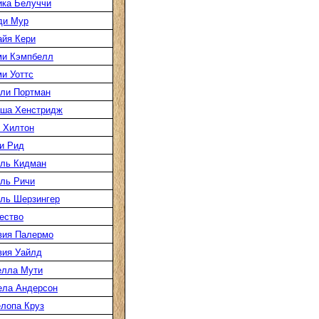
ка Белуччи
ди Мур
йя Кери
ми Кэмпбелл
и Уоттс
ли Портман
аша Хенстридж
 Хилтон
и Рид
ль Кидман
ль Ричи
ль Шерзингер
ество
вия Палермо
вия Уайлд
елла Мути
ела Андерсон
лопа Круз