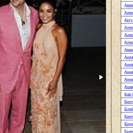
Аври
Адр
Акту
Але
Али
Алис
Ама
Анд
Анна
Анна
Анна
Аша
Бар
Белл
Блей
Брит
Бру
Бье