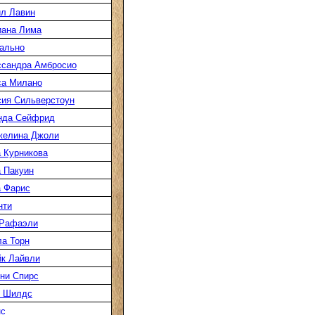
л Лавин
иана Лима
ально
ссандра Амбросио
са Милано
ия Сильверстоун
нда Сейфрид
желина Джоли
 Курникова
 Пакуин
 Фарис
нти
 Рафаэли
а Торн
к Лайвли
ни Спирс
к Шилдс
нс