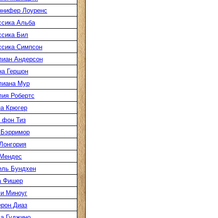
ннифер Лоуренс
сика Альба
сика Бил
сика Симпсон
лиан Андерсон
а Гершон
лиана Мур
ия Робертс
а Крюгер
 фон Тиз
 Бэрримор
Лонгория
 Мендес
ель Бундхен
а Фишер
и Миноуг
рон Диаз
а Гуджино