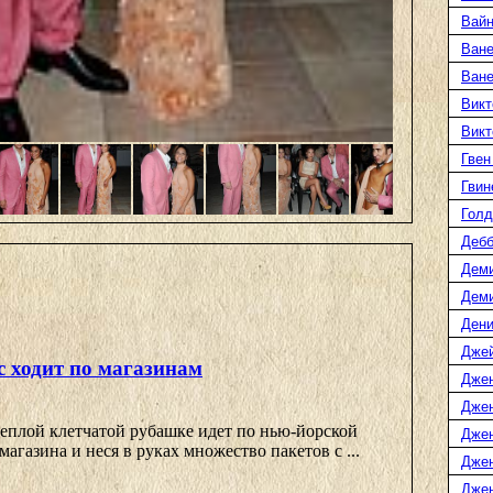
Вайн
Ване
Ван
Викт
Викт
Гвен
Гвин
Голд
Дебб
Деми
Дем
Дени
Дже
с ходит по магазинам
Дже
Дже
теплой клетчатой рубашке идет по нью-йорской
Дже
магазина и неся в руках множество пакетов с ...
Дже
Джен