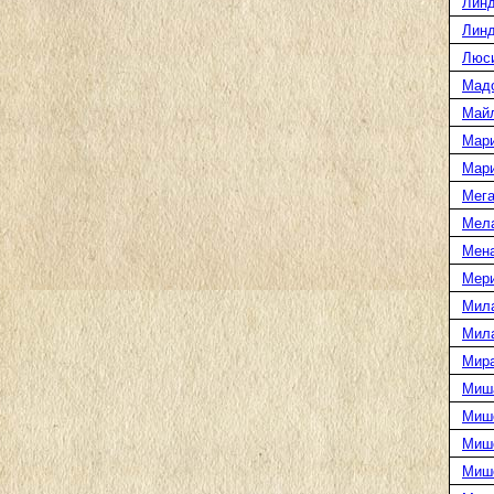
Линд
Линд
Люс
Мад
Май
Мар
Мар
Мега
Мел
Мен
Мери
Мил
Мил
Мира
Миш
Миш
Мише
Миш