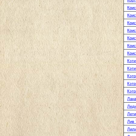
Корт
Крис
Крис
Крис
Крис
Крис
Крис
Крис
Кэти
Кэти
Кэтр
Кэтр
Кэтр
Лана
Леди
Лети
Лив 
Лили