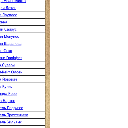
а Евангелиста
си Лохан
и Лоулесс
онна
ли Сайрус
ия Менунос
ия Шарапова
н Фокс
ани Гриффит
а Сувари
-Кейт Олсен
а Йовович
а Кунис
нда Керр
а Бартон
ель Родригес
ль Трахтенберг
ель Уильямс