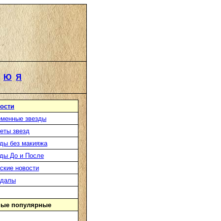
Ю
Я
ости
менные звезды
еты звезд
ды без макияжа
ды До и После
ские новости
ндалы
ые популярные