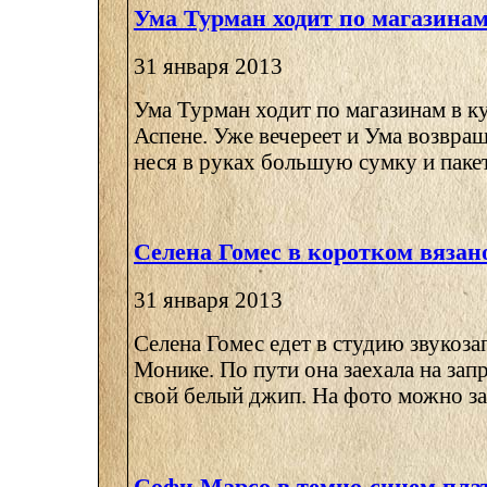
Ума Турман ходит по магазинам
31 января 2013
Ума Турман ходит по магазинам в к
Аспене. Уже вечереет и Ума возвращ
неся в руках большую сумку и пакет 
Селена Гомес в коротком вязан
31 января 2013
Селена Гомес едет в студию звукоза
Монике. По пути она заехала на запр
свой белый джип. На фото можно зам
Софи Марсо в темно-синем пла