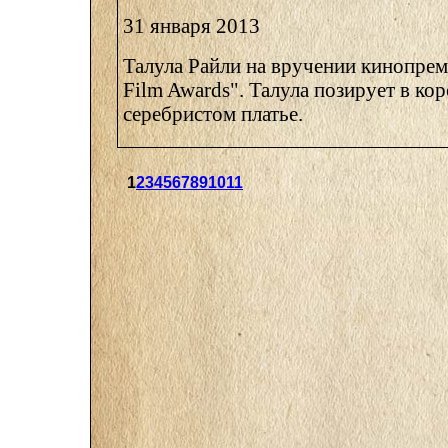
31 января 2013
Талула Райли на вручении кинопрем
Film Awards". Талула позирует в ко
серебристом платье.
1
2
3
4
5
6
7
8
9
10
11