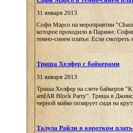
31 января 2013
Софи Марсо на мероприятии "Chaum
которое проходило в Париже. Софии
темно-синем платье. Если смотреть н
Триша Хелфер с байкерами
31 января 2013
Триша Хелфер на слете байкеров "Kie
amfAR Block Party". Триша в Джинс
черной майке позирует сидя на крут
Талула Райли в коротком плать