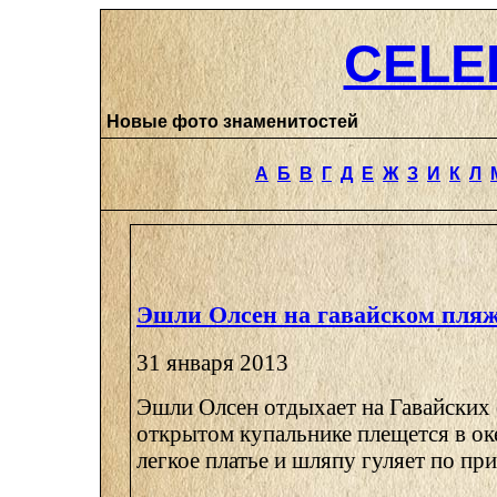
CELE
Новые фото знаменитостей
А
Б
В
Г
Д
Е
Ж
З
И
К
Л
Эшли Олсен на гавайском пля
31 января 2013
Эшли Олсен отдыхает на Гавайских 
открытом купальнике плещется в оке
легкое платье и шляпу гуляет по пр