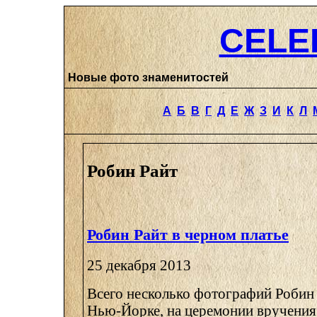
CELE
Новые фото знаменитостей
А
Б
В
Г
Д
Е
Ж
З
И
К
Л
Робин Райт
Робин Райт в черном платье
25 декабря 2013
Всего несколько фотографий Робин 
Нью-Йорке, на церемонии вручения