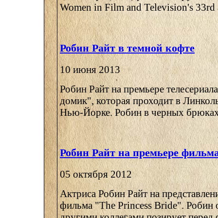
Women in Film and Television's 33rd 
Робин Райт в темной кофте
10 июня 2013
Робин Райт на премьере телесериал
домик", которая проходит в Линколь
Нью-Йорке. Робин в черных брюках 
Робин Райт на премьере фильм
05 октября 2012
Актриса Робин Райт на представле
фильма "The Princess Bride". Робин 
другими коллегами позирует перед ф