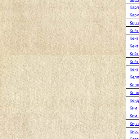
Карл
Карм
Каро
Кейт
Кейт
Кейт
Кейт
Кейт
Кейт
Келл
Келл
Келл
Кенд
Ким 
Ким 
Кира
Кирс