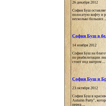
26 декабря 2012
София Буш оставляет
полосатую кофту и р
несколько больших ..
София Буш в бе
14 ноября 2012
София Буш на благо
по реабилитации ли
стоит под шатром ...
София Буш и Бр
23 октября 2012
София Буш в красиво
Autumn Party", кото
перед ...