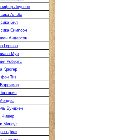
нифер Лоуренс
сика Альба
сика Бил
сика Симпсон
иан Андерсон
а Гершон
иана Мур
ия Робертс
а Крюгер
 фон Тиз
Бэрримор
Лонгория
Мендес
ль Бундхен
а Фишер
и Миноуг
рон Диаз
а Гуджино