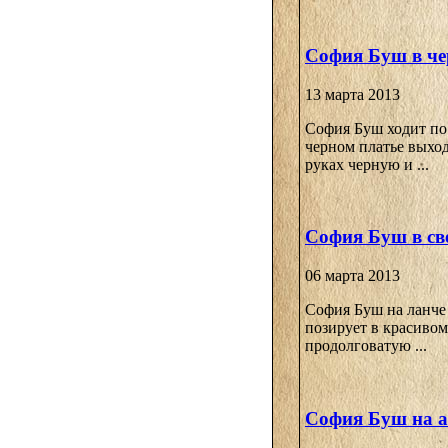
София Буш в че
13 марта 2013
София Буш ходит по
черном платье выход
руках черную и ...
София Буш в св
06 марта 2013
София Буш на ланче 
позирует в красивом
продолговатую ...
София Буш на а