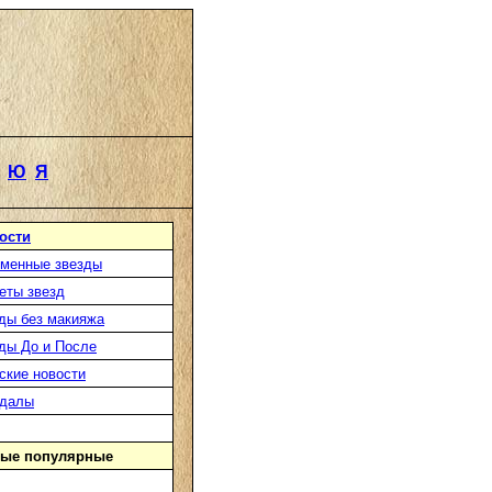
Ю
Я
ости
менные звезды
еты звезд
ды без макияжа
ды До и После
ские новости
ндалы
ые популярные