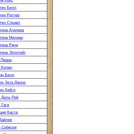
ни Кокс
тен Белл
тен Риттер
тен Стюарт
тина Агилера
тина Милиан
тина Ричи
тина Эпплгейт
 Перри
 Холмс
ин Белл
ин Зета Джонс
ин Хейгл
 Дель Рей
 Гага
ция Каста
Тайлер
 Собески