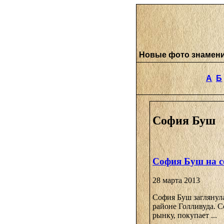
Новые фото знамен
А
Б
София Буш
София Буш на с
28 марта 2013
София Буш заглянул
районе Голливуда. С
рынку, покупает ...