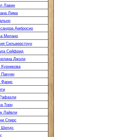
л Лавин
ана Лима
ально
сандра Амбросио
а Милано
ия Сильверстоун
нда Сейфрид
желина Джоли
 Курникова
 Пакуин
 Фарис
нти
 Рафаэли
а Торн
к Лайвли
ни Спирс
 Шилдс
с