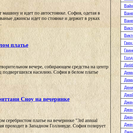
Вайн
 машину и идет по автостоянке. София, одетая в
Ване
ваные джинсы идет по стоянке и держит в руках
Ване
.
Викт
Викт
Гвен
лом платье
Гвин
Голд
Дебб
творительном вечере, собирающем средства на центр
ц подвергшихся насилию. София в белом платье
Деми
Дем
Дени
Джей
иттани Сноу на вечеринке
Джен
Джен
Джен
м серебристом платье на вечеринке "3rd annual
Джен
рая проходит в Западном Голливуде. София позирует
Джен