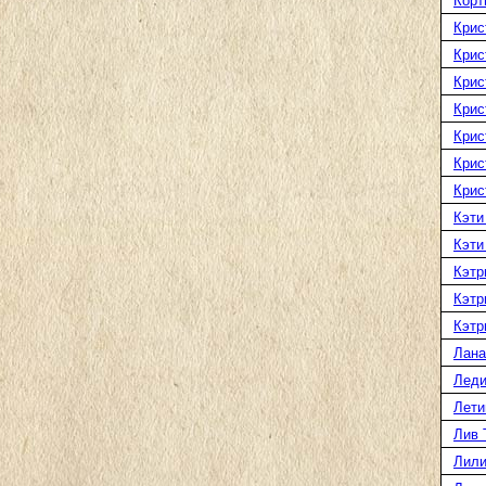
Корт
Крис
Крис
Крис
Крис
Крис
Крис
Крис
Кэти
Кэти
Кэтр
Кэтр
Кэтр
Лана
Леди
Лети
Лив 
Лили