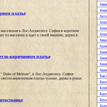
Аври
Адри
рном платье
Акту
Алес
Алис
 магазинам в Лос-Анджелесе. София в коротком
Алис
ит из магазина и идет к своей машине, держа в
Ама
Анд
Анна
етло-коричневом платье
Анна
Анна
Аша
" Duke of Melrose", в Лос-Анджелесе. София
Бар
 светло-коричневом платье-тунике, держа в руках
Белл
Блей
Брит
втостоянке
Брук
Бьен