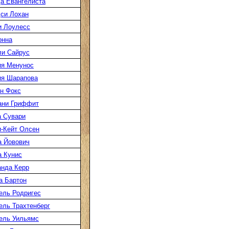
а Евангелиста
си Лохан
 Лоулесс
онна
и Сайрус
я Менунос
я Шарапова
н Фокс
ани Гриффит
 Сувари
-Кейт Олсен
 Йовович
 Кунис
нда Керр
 Бартон
ль Родригес
ль Трахтенберг
ель Уильямс