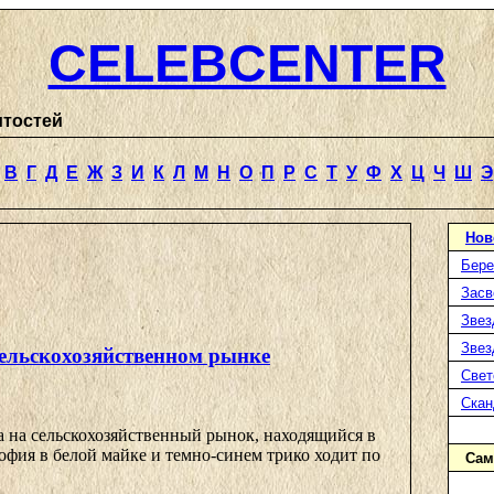
CELEBCENTER
итостей
В
Г
Д
Е
Ж
З
И
К
Л
М
Н
О
П
Р
С
Т
У
Ф
Х
Ц
Ч
Ш
Э
Нов
Бере
Засв
Звез
Звез
ельскохозяйственном рынке
Свет
Ска
а на сельскохозяйственный рынок, находящийся в
офия в белой майке и темно-синем трико ходит по
Сам