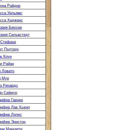
она Райдер
сса Уильямс
сса Хадженс
ория Бекхэм
ория Сильвстедт
 Стефани
ет Пэлтроу
и Хоун
и Райан
 Ловато
и Мур
з Ричардс
н Сеймур
ифер Гарнер
ифер Лав Хьюит
ифер Лопес
ифер Энистон
ни Маккарти