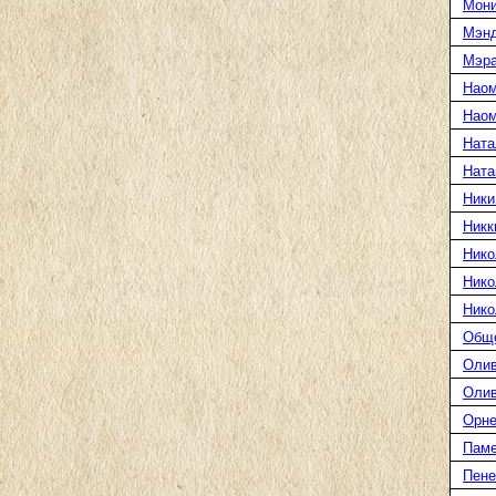
Мони
Мэн
Мэра
Наом
Наом
Ната
Ната
Ники
Никк
Нико
Нико
Нико
Общ
Олив
Олив
Орне
Паме
Пене