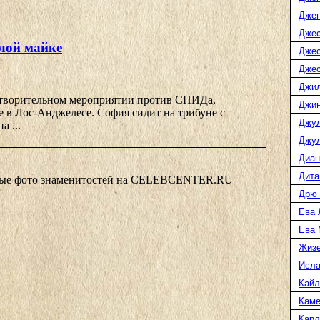
Джен
Джес
лой майке
Джес
Джес
Джил
отворительном мероприятии против СПИДа,
Джин
 в Лос-Анджелесе. София сидит на трибуне с
Джул
а ...
Джул
Диан
Дита
вые фото знаменитостей на CELEBCENTER.RU
Дрю 
Ева 
Ева 
Жизе
Исл
Кайл
Каме
Карл