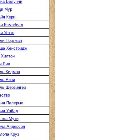
ка Белуччи
ди Мур
йя Кери
и Кэмпбелл
и Уоттс
ли Портман
ша Хенстридж
 Хилтон
и Рид
ль Кидман
ль Ричи
ль Шерзингер
ество
ия Палермо
ия Уайлд
лла Мути
ла Андерсон
лопа Круз