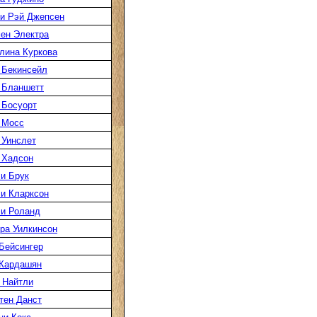
и Рэй Джепсен
ен Электра
лина Куркова
 Бекинсейл
 Бланшетт
 Босуорт
 Мосс
 Уинслет
 Хадсон
и Брук
и Кларксон
и Роланд
ра Уилкинсон
Бейсингер
Кардашян
 Найтли
тен Данст