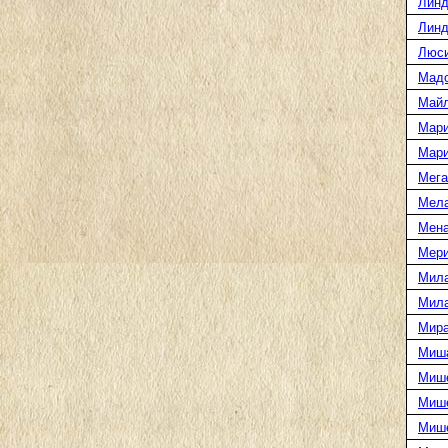
Линд
Линд
Люси
Мад
Майл
Мари
Мари
Мега
Мел
Мена
Мери
Мила
Мила
Мира
Миша
Мише
Мише
Миш