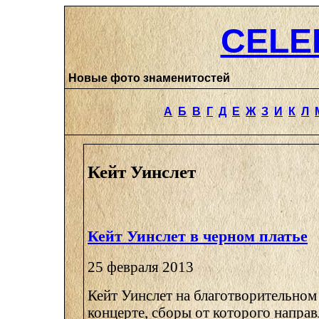
CELE
Новые фото знаменитостей
А
Б
В
Г
Д
Е
Ж
З
И
К
Л
Кейт Уинслет
Кейт Уинслет в черном платье
25 февраля 2013
Кейт Уинслет на благотворительно
концерте, сборы от которого напра