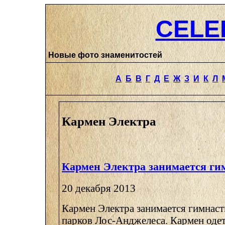
CELE
Новые фото знаменитостей
А
Б
В
Г
Д
Е
Ж
З
И
К
Л
Кармен Электра
Кармен Электра занимается ги
20 декабря 2013
Кармен Электра занимается гимнаст
парков Лос-Анджелеса. Кармен одет