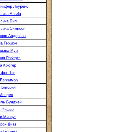
нифер Лоуренс
сика Альба
сика Бил
сика Симпсон
иан Андерсон
а Гершон
иана Мур
ия Робертс
а Крюгер
 фон Тиз
Бэрримор
Лонгория
Мендес
ль Бундхен
а Фишер
и Миноуг
рон Диаз
а Гуджино