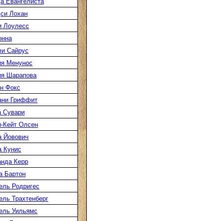
а Евангелиста
си Лохан
 Лоулесс
онна
и Сайрус
я Менунос
я Шарапова
н Фокс
ани Гриффит
 Сувари
-Кейт Олсен
 Йовович
 Кунис
нда Керр
 Бартон
ль Родригес
ль Трахтенберг
ель Уильямс