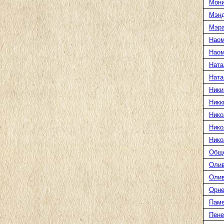
Мони
Мэн
Мэра
Наом
Наом
Ната
Ната
Ники
Никк
Нико
Нико
Нико
Общ
Олив
Олив
Орне
Паме
Пене