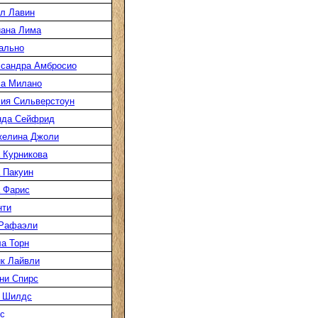
л Лавин
ана Лима
ально
сандра Амбросио
а Милано
ия Сильверстоун
нда Сейфрид
желина Джоли
 Курникова
 Пакуин
 Фарис
нти
 Рафаэли
а Торн
к Лайвли
ни Спирс
 Шилдс
с