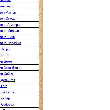
ни Кокс
тен Белл
тен Риттер
тен Стюарт
тина Агилера
тина Милиан
тина Ричи
тина Эпплгейт
 Перри
 Холмс
ин Белл
ин Зета Джонс
ин Хейгл
 Дель Рей
 Гага
ция Каста
Тайлер
 Собески