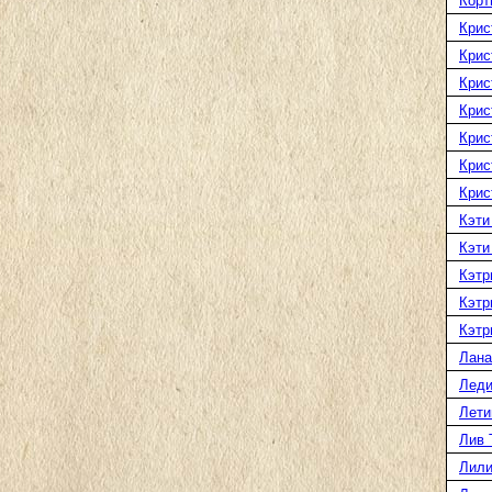
Корт
Крис
Крис
Крис
Крис
Крис
Крис
Крис
Кэти
Кэти
Кэтр
Кэтр
Кэтр
Лана
Леди
Лети
Лив 
Лили