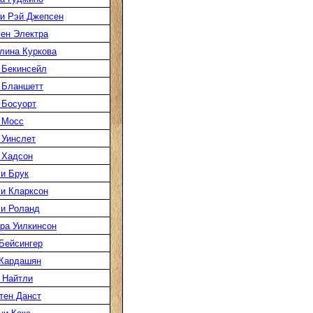
и Рэй Джепсен
ен Электра
лина Куркова
 Бекинсейл
 Бланшетт
 Босуорт
 Мосс
 Уинслет
 Хадсон
и Брук
и Кларксон
и Роланд
ра Уилкинсон
Бейсингер
Кардашян
 Найтли
тен Данст