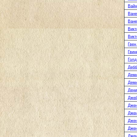
Вайн
Ване
Ване
Викт
Викт
Гвен
Гвин
Голд
Дебб
Деми
Дем
Дени
Джей
Джен
Джен
Джен
Джен
Джен