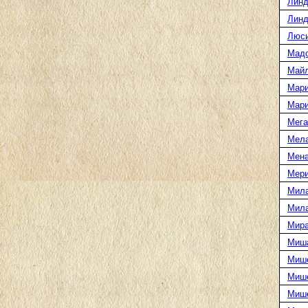
Линд
Линд
Люси
Мад
Майл
Мари
Мари
Мега
Мел
Мена
Мери
Мила
Мила
Мира
Миша
Мише
Мише
Миш