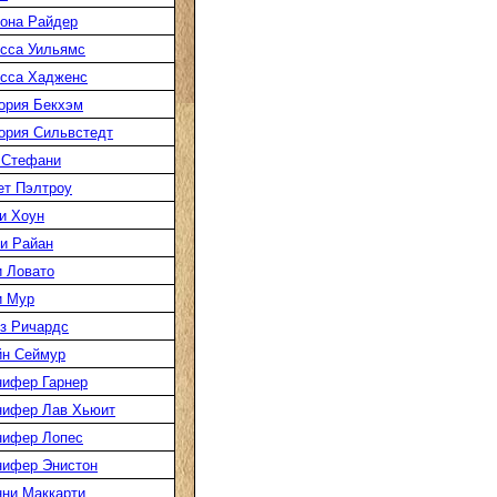
она Райдер
сса Уильямс
сса Хадженс
ория Бекхэм
ория Сильвстедт
 Стефани
ет Пэлтроу
и Хоун
и Райан
 Ловато
и Мур
з Ричардс
н Сеймур
ифер Гарнер
ифер Лав Хьюит
ифер Лопес
ифер Энистон
ни Маккарти