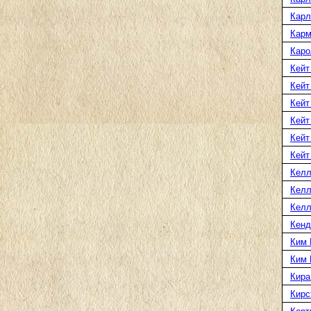
Карл
Карм
Каро
Кейт
Кейт
Кейт
Кейт
Кейт
Кейт
Келл
Келл
Келл
Кенд
Ким 
Ким 
Кира
Кирс