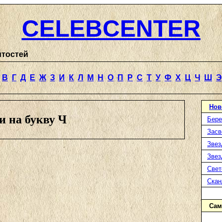
CELEBCENTER
итостей
В
Г
Д
Е
Ж
З
И
К
Л
М
Н
О
П
Р
С
Т
У
Ф
Х
Ц
Ч
Ш
Э
Нов
и на букву Ч
Бере
Засв
Звез
Звез
Свет
Ска
Сам