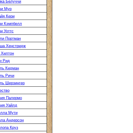
ка Белуччи
ди Мур
йя Кери
и Кэмпбелл
и Уоттс
ли Портман
ша Хенстридж
 Хилтон
и Рид
ль Кидман
ль Ричи
ль Шерзингер
ество
ия Палермо
ия Уайлд
лла Мути
ла Андерсон
лопа Круз