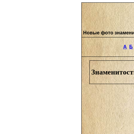
Новые фото знамен
А
Б
Знаменитост