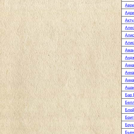
Аври
Адри
Акту
Алес
Алис
Алис
Ама
Анд
Анна
Анна
Анна
Аша
Бар
Белл
Блей
Брит
Брук
Бьен