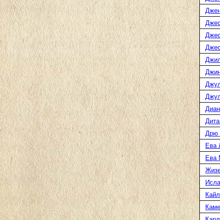
Джен
Джес
Джес
Джес
Джил
Джин
Джул
Джул
Диан
Дита
Дрю 
Ева 
Ева 
Жизе
Исл
Кайл
Каме
Карл