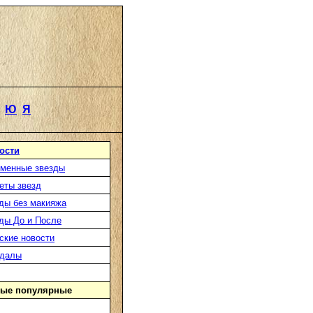
Ю
Я
ости
менные звезды
еты звезд
ды без макияжа
ды До и После
ские новости
ндалы
ые популярные