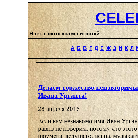
CELE
Новые фото знаменитостей
А
Б
В
Г
Д
Е
Ж
З
И
К
Л
Делаем торжество неповторим
Ивана Урганта!
28 апреля 2016
Если вам незнакомо имя Иван Урган
равно не поверим, потому что этого
шоумена, ведущего, певца, музыканта