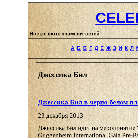
CELE
Новые фото знаменитостей
А
Б
В
Г
Д
Е
Ж
З
И
К
Л
Джессика Бил
Джессика Бил в черно-белом пл
23 декабря 2013
Джессика Бил идет на мероприятие 
Guggenheim International Gala Pre-P