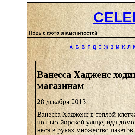
CELE
Новые фото знаменитостей
А
Б
В
Г
Д
Е
Ж
З
И
К
Л
Ванесса Хадженс ходи
магазинам
28 декабря 2013
Ванесса Хадженс в теплой клетч
по нью-йорской улице, идя домо
неся в руках множество пакетов