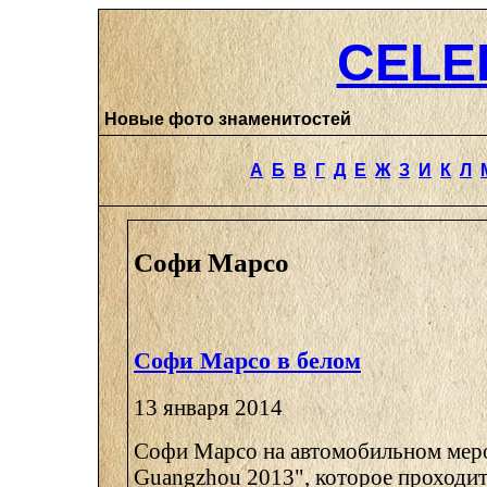
CELE
Новые фото знаменитостей
А
Б
В
Г
Д
Е
Ж
З
И
К
Л
Софи Марсо
Софи Марсо в белом
13 января 2014
Софи Марсо на автомобильном мер
Guangzhou 2013", которое проходит 