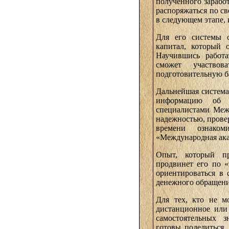
полученного зарабо
распоряжаться по св
в следующем этапе, 
Для его системы о
капитал, который о
Научившись работа
сможет участво
подготовительную ба
Дальнейшая система
информацию об у
специалистами Меж
надежностью, прове
времени ознаком
«Международная ака
Опыт, который пр
продвинет его по «
ориентироваться в 
денежного обращени
Для тех, кто не м
дистанционное или
самостоятельных 
готовы поделиться.