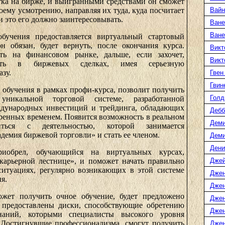
тка на бирже, и выигранными средствами он сможет
оему усмотрению, направляя их туда, куда посчитает
Вайн
и это его должно заинтересовывать.
Ване
Ване
бучения предоставляется виртуальный стартовый
н обязан, будет вернуть, после окончания курса.
Викт
ть на финансовом рынке, дальше, если захочет,
Викт
вать в биржевых сделках, имея серьезную
зу.
Гвен
Гвин
 обучения в рамках профи-курса, позволит получить
Голд
никальной торговой системе, разработанной
дународных инвестиций и трейдинга, обладающих
Дебб
ренных временем. Появится возможность в реальном
Деми
иться с деятельностью, которой занимается
демия биржевой торговли» и стать ее членом.
Дем
Дени
иобрел, обучающийся на виртуальных курсах,
карьерной лестнице», и поможет начать правильно
Джей
ситуациях, регулярно возникающих в этой системе
Джен
я.
Джен
ожет получить очное обучение, будет предложено
Джен
 предоставлены диски, способствующие обретению
Джен
знаний, которыми специалисты высокого уровня
 Достигнувшие профессионализма, смогут получить
Джен