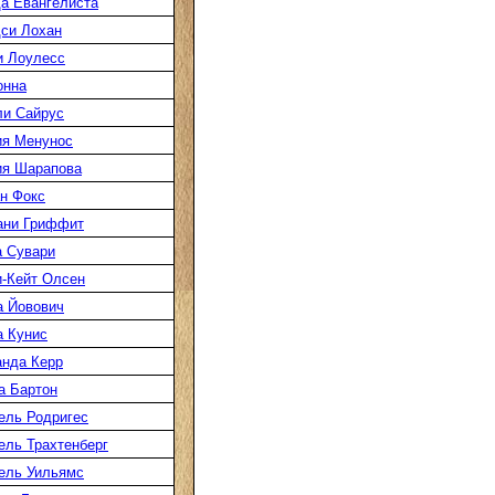
а Евангелиста
си Лохан
 Лоулесс
онна
и Сайрус
я Менунос
я Шарапова
н Фокс
ани Гриффит
 Сувари
-Кейт Олсен
 Йовович
 Кунис
нда Керр
 Бартон
ль Родригес
ль Трахтенберг
ель Уильямс