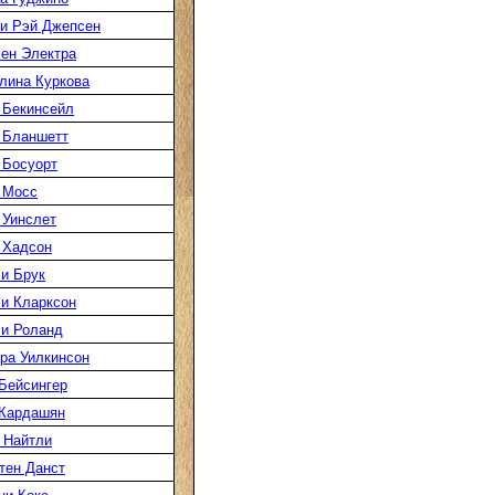
и Рэй Джепсен
ен Электра
лина Куркова
 Бекинсейл
 Бланшетт
 Босуорт
 Мосс
 Уинслет
 Хадсон
и Брук
и Кларксон
и Роланд
ра Уилкинсон
Бейсингер
Кардашян
 Найтли
тен Данст