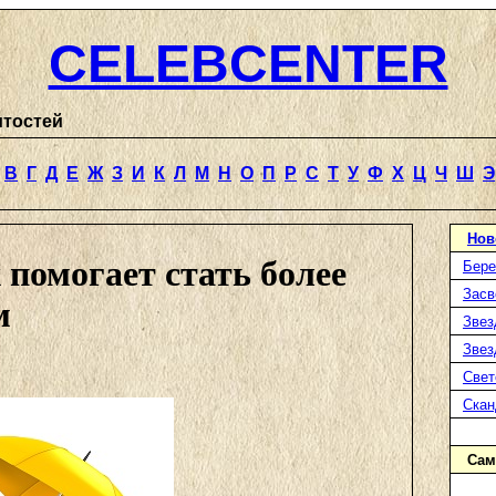
CELEBCENTER
итостей
В
Г
Д
Е
Ж
З
И
К
Л
М
Н
О
П
Р
С
Т
У
Ф
Х
Ц
Ч
Ш
Э
Нов
 помогает стать более
Бере
Засв
м
Звез
Звез
Свет
Ска
Сам