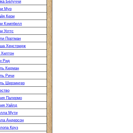
ка Белуччи
ди Мур
йя Кери
и Кэмпбелл
и Уоттс
ли Портман
ша Хенстридж
 Хилтон
и Рид
ль Кидман
ль Ричи
ль Шерзингер
ество
ия Палермо
ия Уайлд
лла Мути
ла Андерсон
лопа Круз