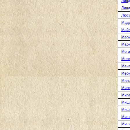
Линд
Линд
Люси
Мад
Майл
Мари
Мари
Мега
Мел
Мена
Мери
Мила
Мила
Мира
Миша
Мише
Мише
Миш