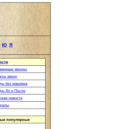
Ю
Я
ости
менные звезды
еты звезд
ды без макияжа
ды До и После
ские новости
ндалы
ые популярные