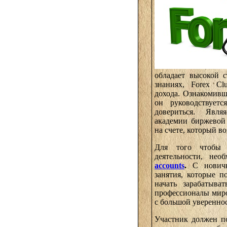
обладает высокой 
знаниях, Forex C
дохода. Ознакомив
он руководствуетс
довериться. Явл
академии биржевой 
на счете, который в
Для того чтобы 
деятельности, нео
accounts
.
С нович
занятия, которые п
начать зарабатыва
профессионалы миро
с большой увереннос
Участник должен п