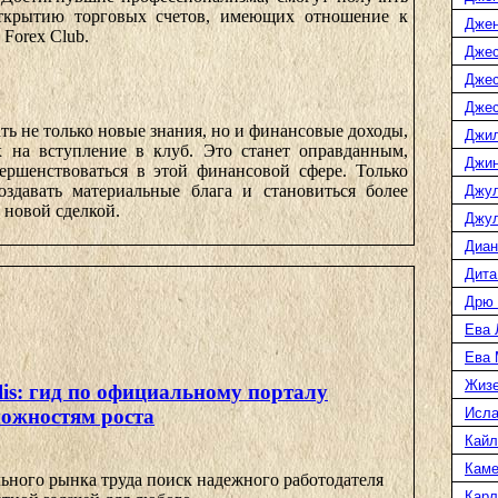
ткрытию торговых счетов, имеющих отношение к
Джен
Forex Club.
Джес
Джес
Джес
ь не только новые знания, но и финансовые доходы,
Джил
х на вступление в клуб. Это станет оправданным,
Джин
ершенствоваться в этой финансовой сфере. Только
оздавать материальные блага и становиться более
Джул
 новой сделкой.
Джул
Диан
Дита
Дрю 
Ева 
Ева 
Жизе
lis: гид по официальному порталу
Исл
можностям роста
Кайл
Каме
ьного рынка труда поиск надежного работодателя
Карл