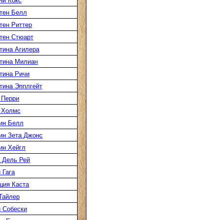
ни Кокс
тен Белл
тен Риттер
тен Стюарт
тина Агилера
тина Милиан
тина Ричи
тина Эпплгейт
 Перри
 Холмс
ин Белл
ин Зета Джонс
ин Хейгл
 Дель Рей
 Гага
ция Каста
Тайлер
 Собески