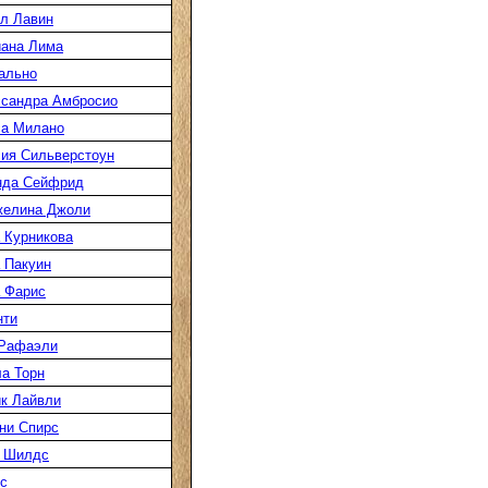
л Лавин
ана Лима
ально
сандра Амбросио
а Милано
ия Сильверстоун
нда Сейфрид
желина Джоли
 Курникова
 Пакуин
 Фарис
нти
 Рафаэли
а Торн
к Лайвли
ни Спирс
 Шилдс
с