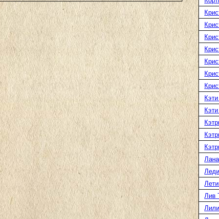
Корт
Крис
Крис
Крис
Крис
Крис
Крис
Крис
Кэти
Кэти
Кэтр
Кэтр
Кэтр
Лана
Леди
Лети
Лив 
Лили