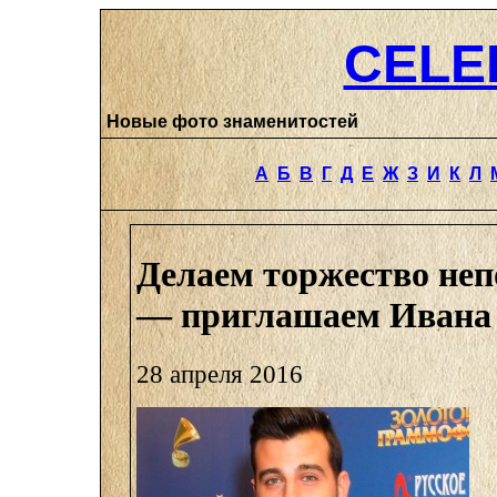
CELE
Новые фото знаменитостей
А
Б
В
Г
Д
Е
Ж
З
И
К
Л
Делаем торжество не
— приглашаем Ивана 
28 апреля 2016