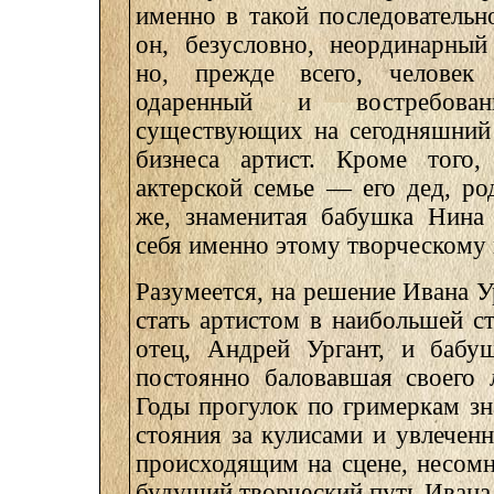
именно в такой последовательн
он, безусловно, неординарный
но, прежде всего, челове
одаренный и востребов
существующих на сегодняшний 
бизнеса артист. Кроме того
актерской семье — его дед, ро
же, знаменитая бабушка Нина 
себя именно этому творческому 
Разумеется, на решение Ивана 
стать артистом в наибольшей с
отец, Андрей Ургант, и бабу
постоянно баловавшая своего 
Годы прогулок по гримеркам зн
стояния за кулисами и увлечен
происходящим на сцене, несомн
будущий творческий путь Ивана