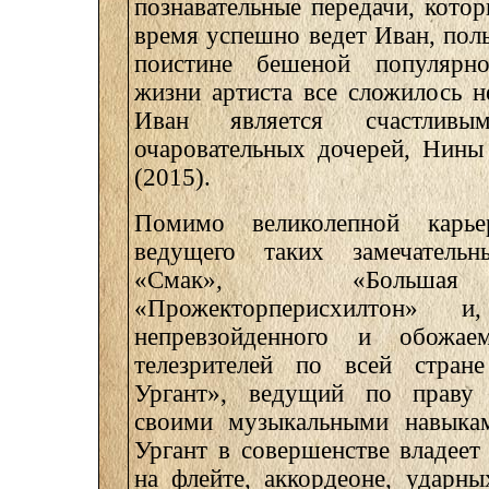
познавательные передачи, кото
время успешно ведет Иван, пол
поистине бешеной популярн
жизни артиста все сложилось 
Иван является счастлив
очаровательных дочерей, Нины
(2015).
Помимо великолепной кар
ведущего таких замечательн
«Смак», «Большая
«Прожекторперисхилтон» 
непревзойденного и обожае
телезрителей по всей стран
Ургант», ведущий по праву 
своими музыкальными навыкам
Ургант в совершенстве владеет
на флейте, аккордеоне, ударны