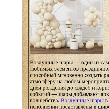
Воздушные шары — один из сам
любимых элементов праздничног
способный мгновенно создать р
атмосферу на любом мероприяти
дней рождения до свадеб и кор
событий — шары добавляют ярко
волшебства.
Воздушные шары
в
исполнении представлены в шир