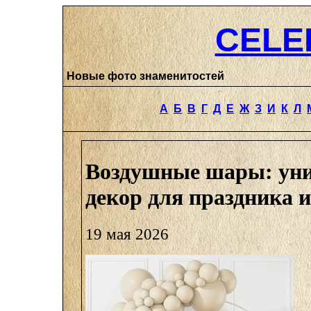
CELE
Новые фото знаменитостей
А
Б
В
Г
Д
Е
Ж
З
И
К
Л
Воздушные шары: ун
декор для праздника и
19 мая 2026