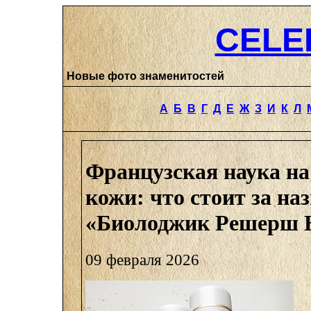
CELE
Новые фото знаменитостей
А
Б
В
Г
Д
Е
Ж
З
И
К
Л
Французская наука на
кожи: что стоит за на
«Биолоджик Решерш 
09 февраля 2026