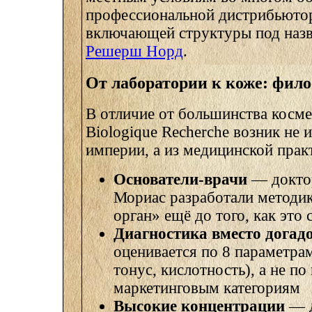
профессиональной дистрибьютор
включающей структуры под наз
Решерш Норд
.
От лаборатории к коже: фил
В отличие от большинства косме
Biologique Recherche возник не
империи, а из медицинской прак
Основатели-врачи
— докто
Мориас разработали методик
орган» ещё до того, как это
Диагностика вместо догад
оценивается по 8 параметра
тонус, кислотность), а не по
маркетинговым категориям
Высокие концентрации
— д