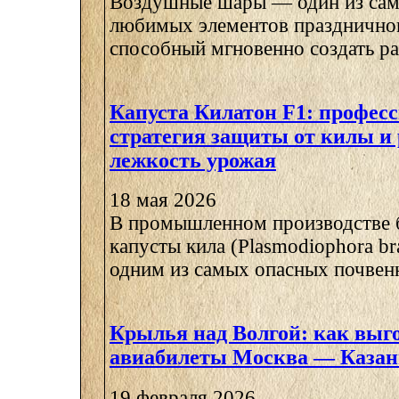
Воздушные шары — один из сам
любимых элементов праздничног
способный мгновенно создать ра
Капуста Килатон F1: профес
стратегия защиты от килы и
лежкость урожая
18 мая 2026
В промышленном производстве 
капусты кила (Plasmodiophora bra
одним из самых опасных почвенн
Крылья над Волгой: как выг
авиабилеты Москва — Казан
19 февраля 2026