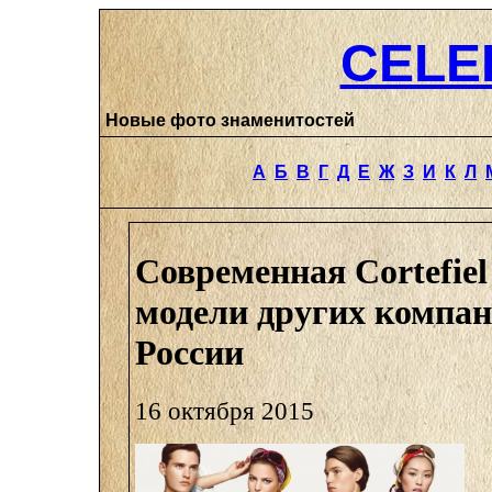
CELE
Новые фото знаменитостей
А
Б
В
Г
Д
Е
Ж
З
И
К
Л
Современная Cortefiel
модели других компан
России
16 октября 2015