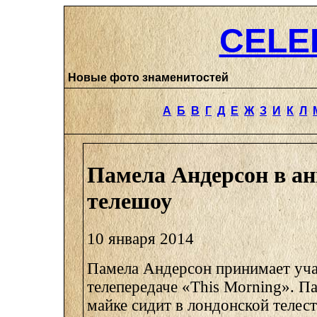
CELE
Новые фото знаменитостей
А
Б
В
Г
Д
Е
Ж
З
И
К
Л
Памела Андерсон в а
телешоу
10 января 2014
Памела Андерсон принимает уча
телепередаче «This Morning». П
майке сидит в лондонской телест