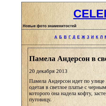
CELE
Новые фото знаменитостей
А
Б
В
Г
Д
Е
Ж
З
И
К
Л
Памела Андерсон в св
20 декабря 2013
Памела Андерсон идет по улице
одетая в светлое платье с черны
которого она надела кофту, заст
пуговицу.