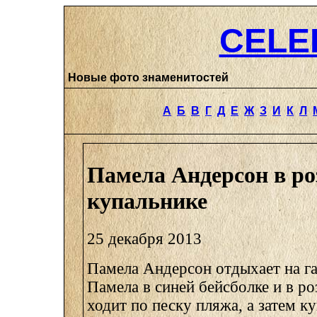
CELE
Новые фото знаменитостей
А
Б
В
Г
Д
Е
Ж
З
И
К
Л
Памела Андерсон в ро
купальнике
25 декабря 2013
Памела Андерсон отдыхает на г
Памела в синей бейсболке и в р
ходит по песку пляжа, а затем ку