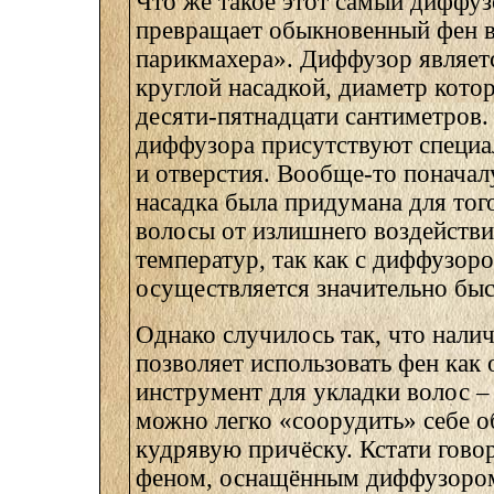
Что же такое этот самый диффуз
превращает обыкновенный фен 
парикмахера». Диффузор являет
круглой насадкой, диаметр кото
десяти-пятнадцати сантиметров
диффузора присутствуют специа
и отверстия. Вообще-то поначал
насадка была придумана для тог
волосы от излишнего воздейств
температур, так как с диффузор
осуществляется значительно быс
Однако случилось так, что нали
позволяет использовать фен как
инструмент для укладки волос –
можно легко «соорудить» себе 
кудрявую причёску. Кстати гово
феном, оснащённым диффузором