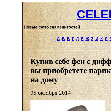
CELE
Новые фото знаменитостей
А
Б
В
Г
Д
Е
Ж
З
И
К
Л
Купив себе фен с диф
вы приобретете пари
на дому
05 октября 2014