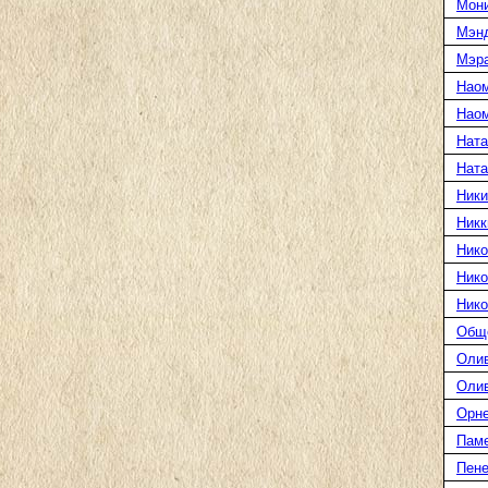
Мони
Мэн
Мэра
Нао
Наом
Ната
Нат
Ники
Никк
Нико
Нико
Нико
Общ
Оли
Оли
Орн
Пам
Пене