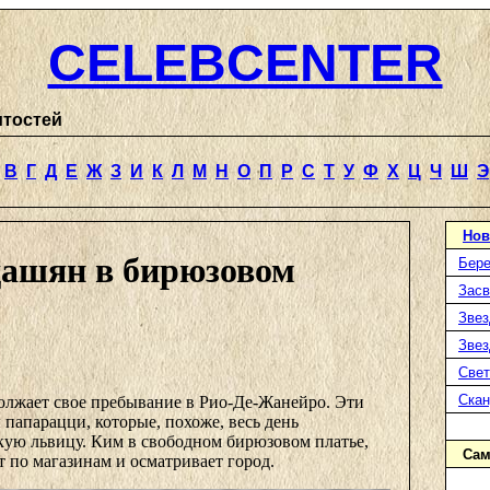
CELEBCENTER
итостей
В
Г
Д
Е
Ж
З
И
К
Л
М
Н
О
П
Р
С
Т
У
Ф
Х
Ц
Ч
Ш
Э
Нов
ашян в бирюзовом
Бере
Засв
Звез
Звез
Свет
Ска
лжает свое пребывание в Рио-Де-Жанейро. Эти
папарацци, которые, похоже, весь день
кую львицу. Ким в свободном бирюзовом платье,
Сам
т по магазинам и осматривает город.