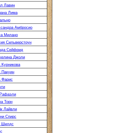
л Лавин
иана Лима
ально
ссандра Амбросио
са Милано
ия Сильверстоун
нда Сейфрид
желина Джоли
 Курникова
 Пакуин
 Фарис
нти
 Рафаэли
а Торн
к Лайвли
ни Спирс
к Шилдс
нс