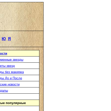
Ю
Я
ости
менные звезды
еты звезд
ды без макияжа
ды До и После
ские новости
ндалы
ые популярные