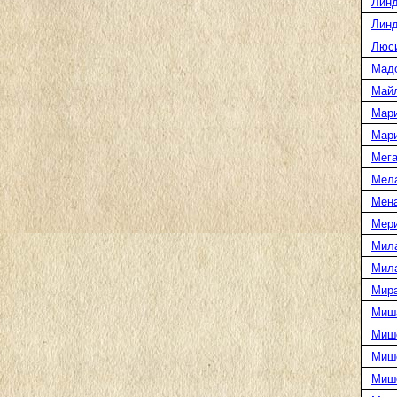
Линд
Линд
Люс
Мад
Май
Мар
Мар
Мега
Мел
Мен
Мери
Мил
Мил
Мира
Миш
Миш
Мише
Миш