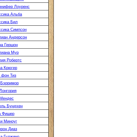
ннифер Лоуренс
сика Альба
сика Бил
сика Симпсон
лиан Андерсон
а Гершон
лиана Мур
ия Робертс
а Крюгер
 фон Тиз
 Бэрримор
Лонгория
 Мендес
ель Бундхен
а Фишер
и Миноуг
рон Диаз
а Гуджино