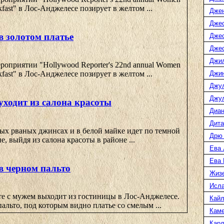
akfast" в Лос-Анджелесе позирует в желтом ...
Дже
Джес
 золотом платье
Джес
Джес
Джи
оприятии "Hollywood Reporter's 22nd annual Women
Джин
akfast" в Лос-Анджелесе позирует в желтом ...
Джу
Джул
ходит из салона красоты
Диан
Дита
ых рваных джинсах и в белой майке идет по темной
Дрю
, выйдя из салона красоты в районе ...
Ева 
Ева
 черном пальто
Жиз
Исл
е с мужем выходит из гостиницы в Лос-Анджелесе.
Кайл
пальто, под которым видно платье со смелым ...
Каме
Карл