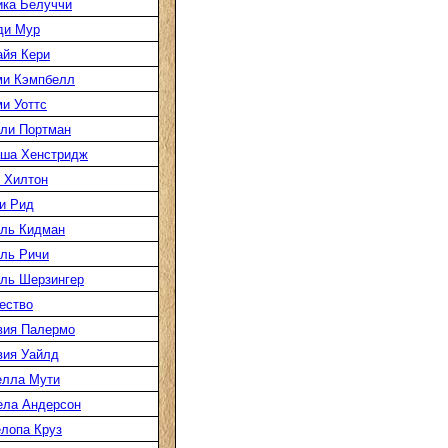
ка Белуччи
ди Мур
йя Кери
ми Кэмпбелл
и Уоттс
ли Портман
аша Хенстридж
 Хилтон
и Рид
ль Кидман
ль Ричи
ль Шерзингер
ество
вия Палермо
вия Уайлд
елла Мути
ела Андерсон
лопа Круз