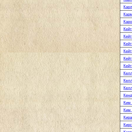
Карл
Карм
Каро
Кейт
Кейт
Кейт
Кейт
Кейт
Кейт
Келл
Келл
Келл
Кенд
Ким 
Ким
Кира
Кирс