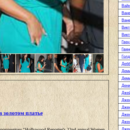
Вайн
Ване
Ван
Викт
Викт
Гвен
Гвин
Голд
Дебб
Деми
Дем
Дени
Дже
Дже
Дже
 золотом платье
Дже
Дже
Джен
оприятии "Hollywood Reporter's 22nd annual Women