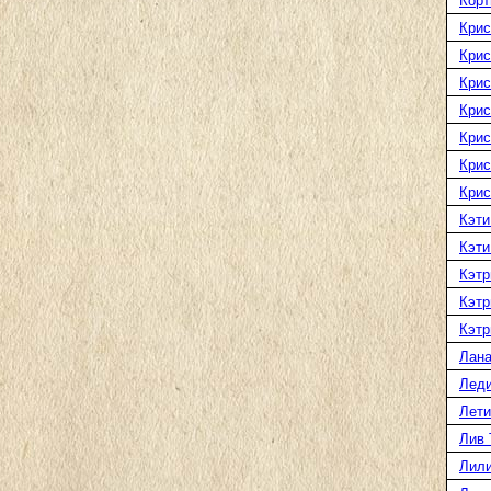
Корт
Крис
Крис
Крис
Крис
Крис
Крис
Крис
Кэти
Кэти
Кэтр
Кэтр
Кэтр
Лана
Леди
Лети
Лив 
Лили