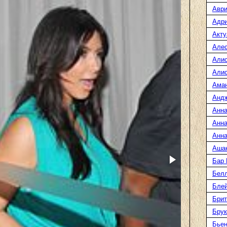
Аври
Адр
Акту
Але
Али
Алис
Ама
Анд
Анна
Анна
Анна
Аша
Бар
Белл
Блей
Брит
Бру
Бье