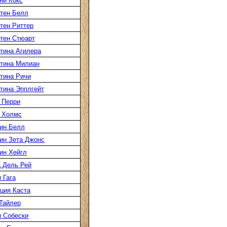
ни Кокс
тен Белл
тен Риттер
тен Стюарт
тина Агилера
тина Милиан
тина Ричи
тина Эпплгейт
 Перри
 Холмс
ин Белл
ин Зета Джонс
ин Хейгл
 Дель Рей
 Гага
ция Каста
Тайлер
 Собески