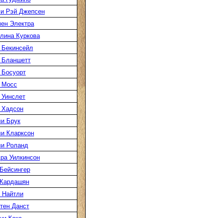
и Рэй Джепсен
ен Электра
лина Куркова
 Бекинсейл
 Бланшетт
 Босуорт
 Мосс
 Уинслет
 Хадсон
и Брук
и Кларксон
и Роланд
ра Уилкинсон
Бейсингер
 Кардашян
 Найтли
тен Данст