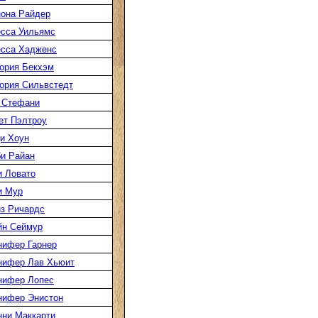
она Райдер
сса Уильямс
есса Хадженс
ория Бекхэм
ория Сильвстедт
 Стефани
ет Пэлтроу
и Хоун
и Райан
 Ловато
и Мур
з Ричардс
йн Сеймур
нифер Гарнер
нифер Лав Хьюит
нифер Лопес
нифер Энистон
ни Маккарти