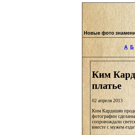
Новые фото знамен
А
Б
Ким Кард
платье
02 апреля 2013
Ким Кардашян продо
фотографии сделаны 
сопровождали светс
вместе с мужем езди