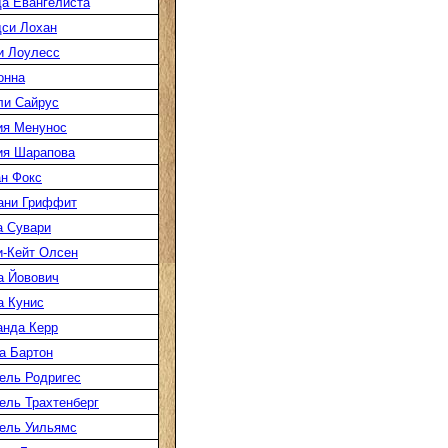
а Евангелиста
си Лохан
и Лоулесс
онна
ли Сайрус
ия Менунос
ия Шарапова
н Фокс
ани Гриффит
а Сувари
-Кейт Олсен
а Йовович
а Кунис
нда Керр
а Бартон
ель Родригес
ль Трахтенберг
ель Уильямс