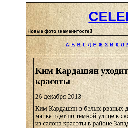
CELE
Новые фото знаменитостей
А
Б
В
Г
Д
Е
Ж
З
И
К
Л
Ким Кардашян уходит 
красоты
26 декабря 2013
Ким Кардашян в белых рваных д
майке идет по темной улице к с
из салона красоты в районе Запа