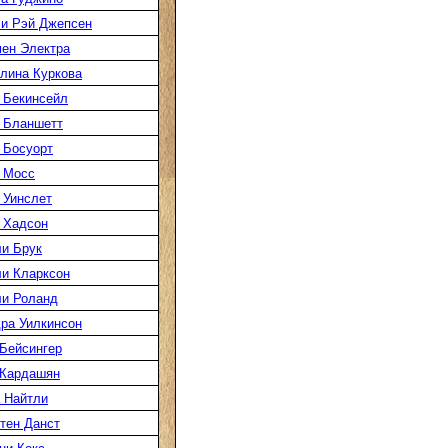
и Рэй Джепсен
ен Электра
лина Куркова
 Бекинсейл
 Бланшетт
 Босуорт
 Мосс
 Уинслет
 Хадсон
и Брук
и Кларксон
и Роланд
ра Уилкинсон
Бейсингер
 Кардашян
 Найтли
тен Данст