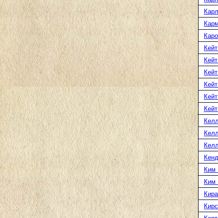
Карл
Карм
Каро
Кейт
Кейт
Кейт
Кейт
Кейт
Кейт
Келл
Келл
Келл
Кенд
Ким 
Ким
Кира
Кирс