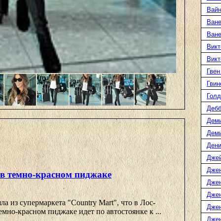
Вайн
Ване
Ван
Викт
Викт
Гвен
Гвин
Голд
Дебб
Деми
Дем
Дени
Дже
Дже
 в темно-красном пиджаке
Дже
Дже
а из супермаркета "Country Mart", что в Лос-
Дже
емно-красном пиджаке идет по автостоянке к ...
Джен