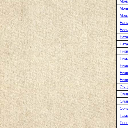
Мони
Мэн
Мэра
Нао
Наом
Ната
Нат
Ники
Никк
Нико
Нико
Нико
Общ
Оли
Оли
Орн
Пам
Пене