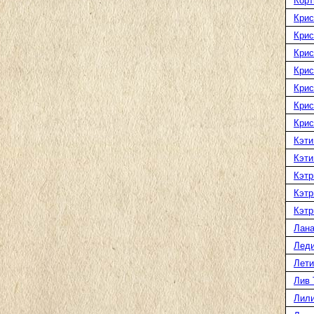
Корт
Крис
Крис
Крис
Крис
Крис
Крис
Крис
Кэти
Кэти
Кэтр
Кэтр
Кэтр
Лана
Леди
Лети
Лив 
Лили