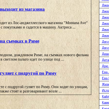
Дже
 выходит из магазина
Джес
Джес
дит из Лос-анджеллесского магазина "Montana Ave"
Джес
 с покупками и садится в машину. Актриса ...
Джи
Джин
на съемках в Риме
Джу
Джул
Диан
олодном, дождливом Риме, на съемках нового фильма
в светлом пальто идет по улице под ...
Дита
Дрю
Ева 
гуляет с подругой по Риму
Ева
Жиз
те с подругой гуляет по Риму. Они ходят по улицам,
Исл
также стоят и разговаривают возле ...
Кайл
Каме
Карл