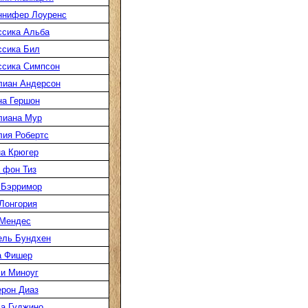
ннифер Лоуренс
сика Альба
сика Бил
сика Симпсон
лиан Андерсон
а Гершон
лиана Мур
ия Робертс
а Крюгер
 фон Тиз
 Бэрримор
Лонгория
 Мендес
ель Бундхен
а Фишер
и Миноуг
рон Диаз
а Гуджино