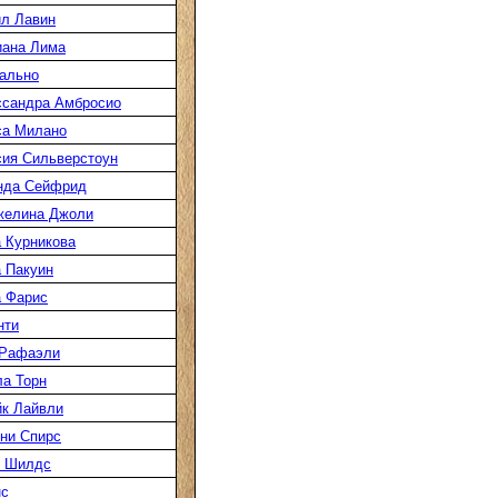
л Лавин
иана Лима
ально
ссандра Амбросио
са Милано
ия Сильверстоун
нда Сейфрид
желина Джоли
 Курникова
 Пакуин
 Фарис
нти
 Рафаэли
а Торн
к Лайвли
ни Спирс
к Шилдс
нс