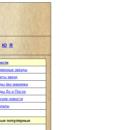
Ю
Я
ости
менные звезды
еты звезд
ды без макияжа
ды До и После
ские новости
ндалы
ые популярные