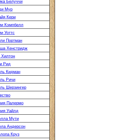
ка Белуччи
ди Мур
йя Кери
ми Кэмпбелл
и Уоттс
ли Портман
аша Хенстридж
 Хилтон
и Рид
ль Кидман
ль Ричи
ль Шерзингер
ество
вия Палермо
вия Уайлд
елла Мути
ела Андерсон
лопа Круз