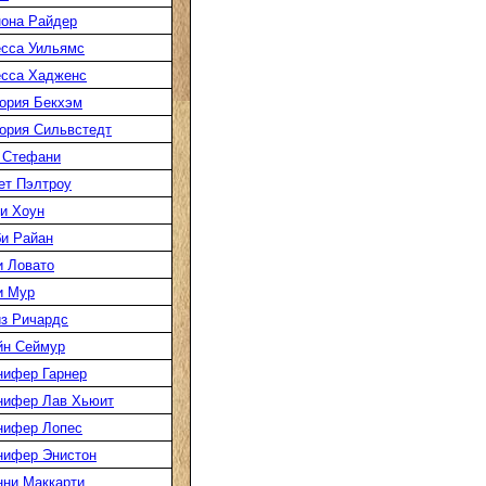
она Райдер
сса Уильямс
есса Хадженс
ория Бекхэм
ория Сильвстедт
 Стефани
ет Пэлтроу
и Хоун
и Райан
 Ловато
и Мур
з Ричардс
йн Сеймур
нифер Гарнер
нифер Лав Хьюит
нифер Лопес
нифер Энистон
ни Маккарти