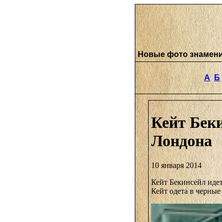
Новые фото знамен
А
Б
Кейт Беки
Лондона
10 января 2014
Кейт Бекинсейл идет
Кейт одета в черны