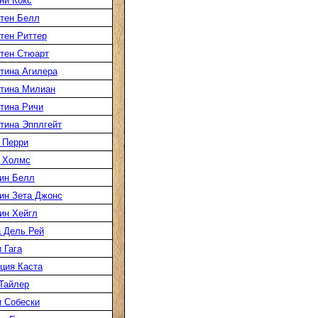
ни Кокс
тен Белл
тен Риттер
тен Стюарт
тина Агилера
тина Милиан
тина Ричи
тина Эпплгейт
 Перри
 Холмс
ин Белл
ин Зета Джонс
ин Хейгл
 Дель Рей
 Гага
ция Каста
Тайлер
 Собески