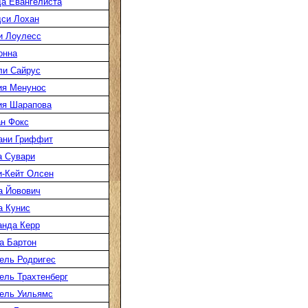
а Евангелиста
си Лохан
и Лоулесс
онна
ли Сайрус
ия Менунос
ия Шарапова
н Фокс
ани Гриффит
а Сувари
-Кейт Олсен
а Йовович
а Кунис
нда Керр
а Бартон
ель Родригес
ль Трахтенберг
ель Уильямс