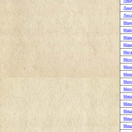
Линд
Линд
Люс
Мад
Май
Мар
Мар
Мега
Мел
Мен
Мери
Мил
Мил
Мира
Миш
Миш
Мише
Миш