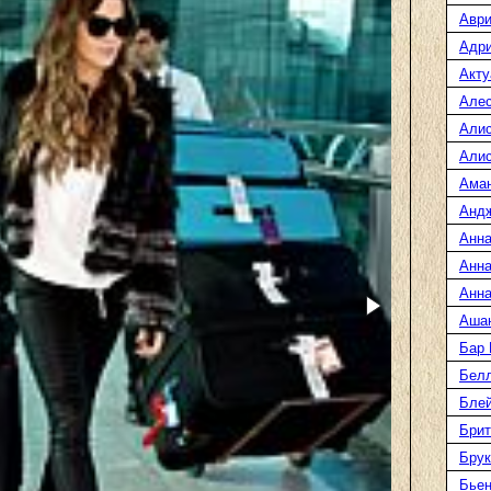
Аври
Адр
Акту
Але
Али
Алис
Ама
Анд
Анна
Анна
Анна
Аша
Бар
Белл
Блей
Брит
Бру
Бье