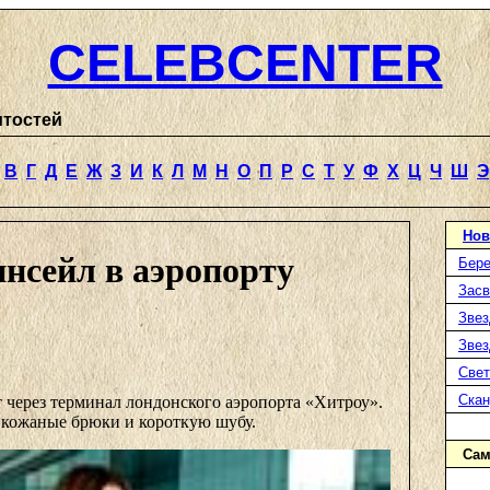
CELEBCENTER
итостей
В
Г
Д
Е
Ж
З
И
К
Л
М
Н
О
П
Р
С
Т
У
Ф
Х
Ц
Ч
Ш
Э
Нов
нсейл в аэропорту
Бере
Засв
Звез
Звез
Свет
Ска
 через терминал лондонского аэропорта «Хитроу».
е кожаные брюки и короткую шубу.
Сам