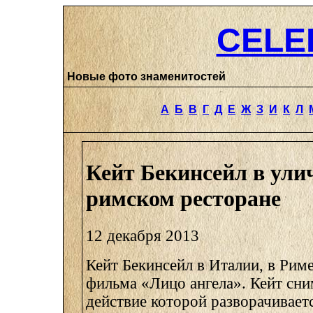
CELE
Новые фото знаменитостей
А
Б
В
Г
Д
Е
Ж
З
И
К
Л
Кейт Бекинсейл в ули
римском ресторане
12 декабря 2013
Кейт Бекинсейл в Италии, в Риме
фильма «Лицо ангела». Кейт сним
действие которой разворачивает