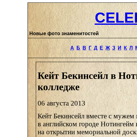
CELE
Новые фото знаменитостей
А
Б
В
Г
Д
Е
Ж
З
И
К
Л
Кейт Бекинсейл в Но
колледже
06 августа 2013
Кейт Бекинсейл вместе с мужем 
в английском городе Нотингейм 
на открытии мемориальной доск