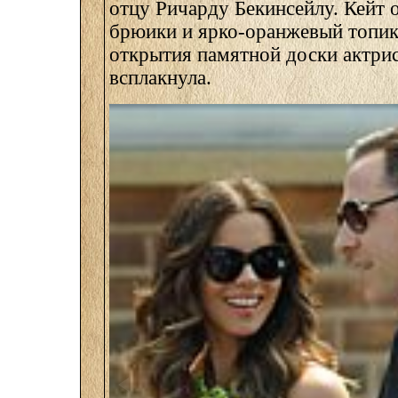
отцу Ричарду Бекинсейлу. Кейт 
брюики и ярко-оранжевый топик
открытия памятной доски актри
всплакнула.