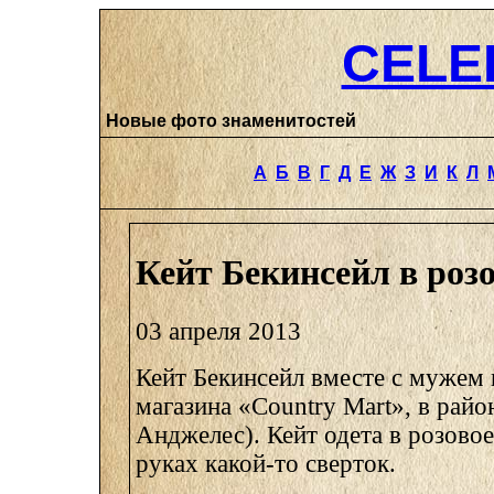
CELE
Новые фото знаменитостей
А
Б
В
Г
Д
Е
Ж
З
И
К
Л
Кейт Бекинсейл в роз
03 апреля 2013
Кейт Бекинсейл вместе с мужем 
магазина «Country Mart», в райо
Анджелес). Кейт одета в розовое
руках какой-то сверток.