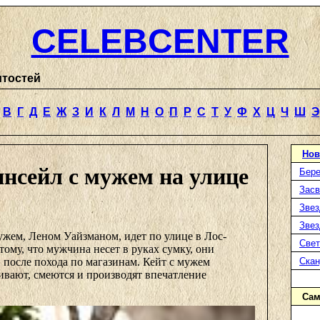
CELEBCENTER
итостей
В
Г
Д
Е
Ж
З
И
К
Л
М
Н
О
П
Р
С
Т
У
Ф
Х
Ц
Ч
Ш
Э
Нов
нсейл с мужем на улице
Бере
Засв
Звез
Звез
ужем, Леном Уайзманом, идет по улице в Лос-
Свет
тому, что мужчина несет в руках сумку, они
 после похода по магазинам. Кейт с мужем
Ска
ивают, смеются и производят впечатление
Сам