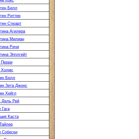
ни Кокс
тен Белл
тен Риттер
тен Стюарт
тина Агилера
тина Милиан
тина Ричи
тина Эпплгейт
 Перри
 Холмс
ин Белл
ин Зета Джонс
ин Хейгл
 Дель Рей
 Гага
ция Каста
Тайлер
 Собески