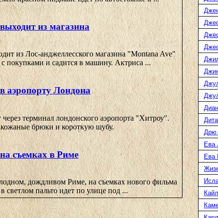
Дже
Джес
 выходит из магазина
Джес
Джес
дит из Лос-анджеллесского магазина "Montana Ave"
Джи
 с покупками и садится в машину. Актриса ...
Джин
Джу
 в аэропорту Лондона
Джул
Диан
 через терминал лондонского аэропорта "Хитроу".
Дита
е кожаные брюки и короткую шубу.
Дрю
Ева 
на съемках в Риме
Ева
Жиз
Исл
олодном, дождливом Риме, на съемках нового фильма
в светлом пальто идет по улице под ...
Кайл
Каме
Карл