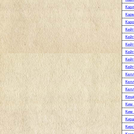
Карл
Карм
Каро
Кейт
Кейт
Кейт
Кейт
Кейт
Кейт
Келл
Келл
Келл
Кенд
Ким 
Ким
Кира
Кирс