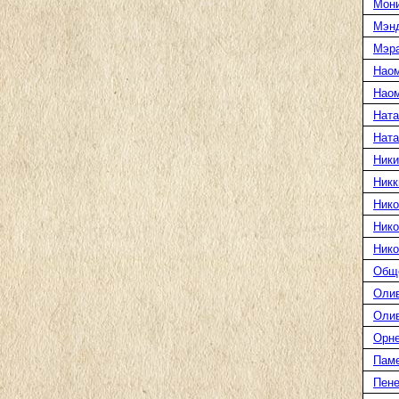
Мони
Мэн
Мэра
Нао
Наом
Ната
Нат
Ники
Никк
Нико
Нико
Нико
Общ
Оли
Оли
Орн
Пам
Пене