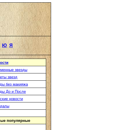
Ю
Я
ости
менные звезды
еты звезд
ды без макияжа
ды До и После
ские новости
ндалы
ые популярные