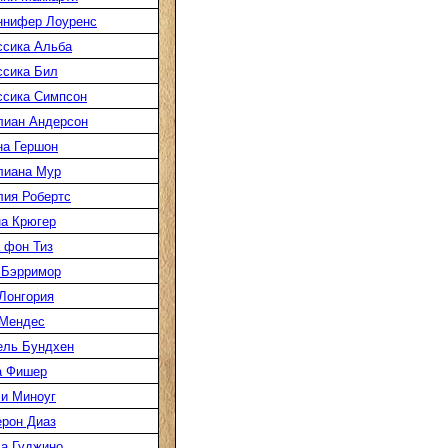
ннифер Лоуренс
сика Альба
сика Бил
сика Симпсон
лиан Андерсон
а Гершон
лиана Мур
ия Робертс
а Крюгер
 фон Тиз
 Бэрримор
Лонгория
 Мендес
ель Бундхен
а Фишер
и Миноуг
рон Диаз
а Гуджино