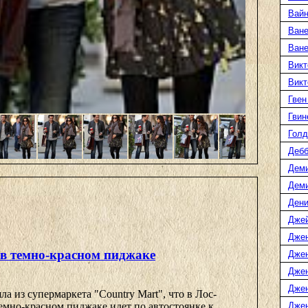
Вайн
Ване
Ван
Викт
Викт
Гвен
Гвин
Голд
Дебб
Деми
Дем
Дени
Дже
Дже
 в темно-красном пиджаке
Дже
Дже
Дже
а из супермаркета "Country Mart", что в Лос-
емно-красном пиджаке идет по автостоянке к ...
Джен