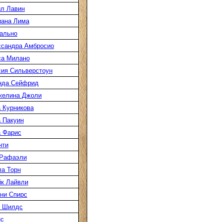
л Лавин
иана Лима
ально
ссандра Амбросио
са Милано
ия Сильверстоун
нда Сейфрид
желина Джоли
 Курникова
 Пакуин
 Фарис
нти
 Рафаэли
а Торн
к Лайвли
ни Спирс
к Шилдс
нс