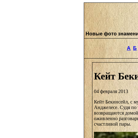
Новые фото знамен
А
Б
Кейт Беки
04 февраля 2013
Кейт Бекинсейл, с м
Анджелесе. Судя по 
возвращаются домой
оживленно разговар
счастливой пары.