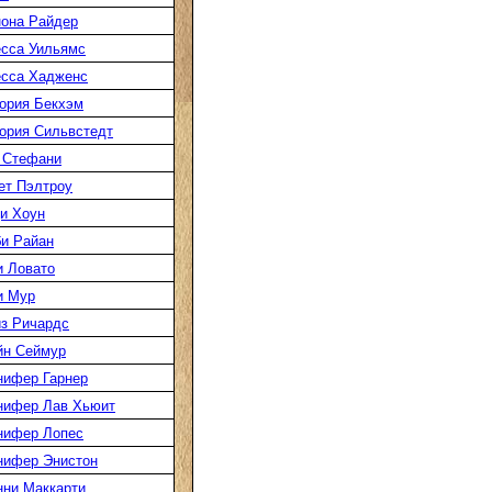
она Райдер
сса Уильямс
есса Хадженс
ория Бекхэм
ория Сильвстедт
 Стефани
ет Пэлтроу
и Хоун
и Райан
 Ловато
и Мур
з Ричардс
йн Сеймур
нифер Гарнер
нифер Лав Хьюит
нифер Лопес
нифер Энистон
ни Маккарти