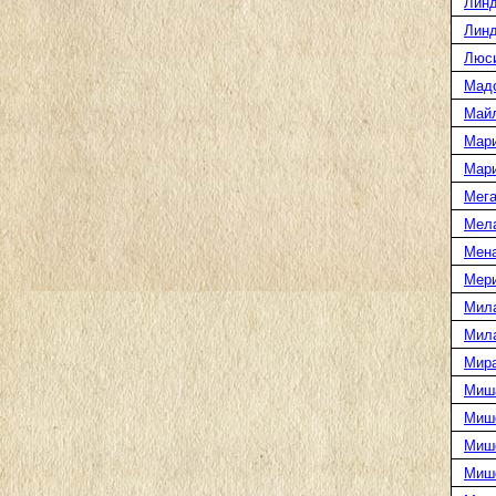
Линд
Линд
Люс
Мад
Май
Мар
Мар
Мега
Мел
Мен
Мери
Мил
Мил
Мира
Миш
Миш
Мише
Миш