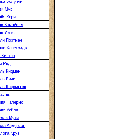
ка Белуччи
ди Мур
йя Кери
ми Кэмпбелл
и Уоттс
ли Портман
аша Хенстридж
 Хилтон
и Рид
ль Кидман
ль Ричи
ль Шерзингер
ество
вия Палермо
вия Уайлд
елла Мути
ела Андерсон
лопа Круз