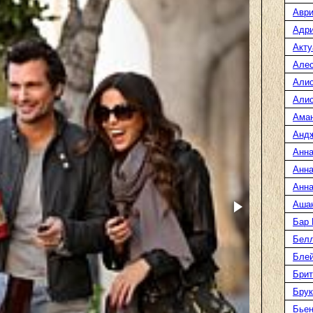
Аври
Адр
Акту
Але
Али
Алис
Ама
Анд
Анна
Анна
Анна
Аша
Бар
Белл
Блей
Брит
Бру
Бье