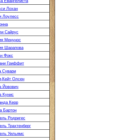
а Евангелиста
си Лохан
и Лоулесс
онна
ли Сайрус
ия Менунос
ия Шарапова
н Фокс
ани Гриффит
а Сувари
-Кейт Олсен
а Йовович
а Кунис
нда Керр
а Бартон
ель Родригес
ль Трахтенберг
ель Уильямс