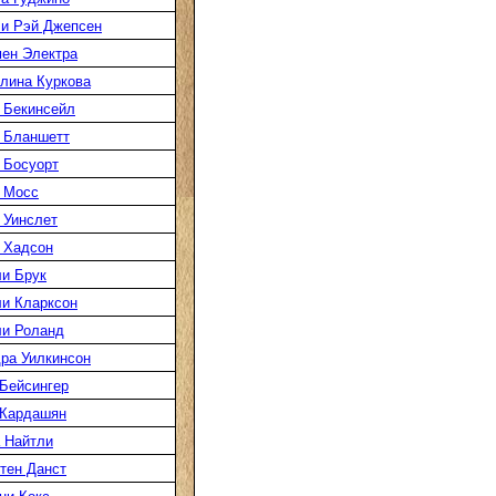
и Рэй Джепсен
ен Электра
лина Куркова
 Бекинсейл
 Бланшетт
 Босуорт
 Мосс
 Уинслет
 Хадсон
и Брук
и Кларксон
и Роланд
ра Уилкинсон
Бейсингер
 Кардашян
 Найтли
тен Данст