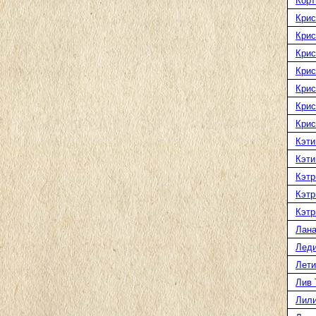
Корт
Крис
Крис
Крис
Крис
Крис
Крис
Крис
Кэти
Кэти
Кэтр
Кэтр
Кэтр
Лана
Леди
Лети
Лив 
Лили