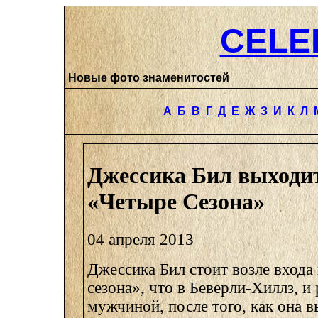
CELE
Новые фото знаменитостей
А
Б
В
Г
Д
Е
Ж
З
И
К
Л
Джессика Бил выходит
«Четыре Сезона»
04 апреля 2013
Джессика Бил стоит возле входа
сезона», что в Беверли-Хиллз, и 
мужчиной, после того, как она 