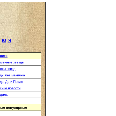
Ю
Я
ости
менные звезды
еты звезд
ды без макияжа
ды До и После
ские новости
ндалы
ые популярные