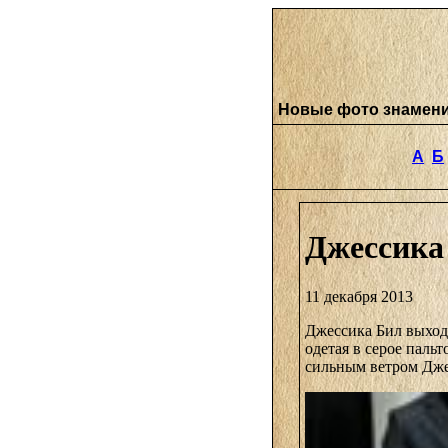
Новые фото знамен
А
Б
Джессика 
11 декабря 2013
Джессика Бил выход
одетая в серое паль
сильным ветром Джес