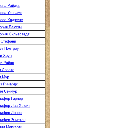
она Райдер
сса Уильямс
есса Хадженс
ория Бекхэм
ория Сильвстедт
 Стефани
ет Пэлтроу
и Хоун
и Райан
 Ловато
и Мур
з Ричардс
йн Сеймур
нифер Гарнер
нифер Лав Хьюит
нифер Лопес
нифер Энистон
ни Маккарти