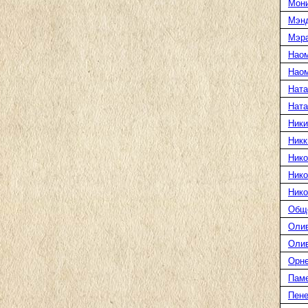
Мони
Мэн
Мэра
Нао
Наом
Ната
Нат
Ники
Никк
Нико
Нико
Нико
Общ
Оли
Оли
Орн
Пам
Пене