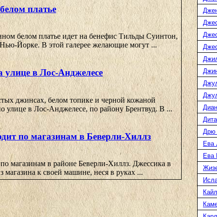
 белом платье
Дже
Джес
Джес
нном белом платье идет на бенефис Тильды Суинтон,
Нью-Йорке. В этой галерее желающие могут ...
Джес
Джи
Джин
а улице в Лос-Анджелесе
Джу
Джул
стых джинсах, белом топике и черной кожаной
Диан
о улице в Лос-Анджелесе, по району Брентвуд. В ...
Дита
Дрю
одит по магазинам в Беверли-Хиллз
Ева 
Ева
по магазинам в районе Беверли-Хиллз. Джессика в
Жиз
з магазина к своей машине, неся в руках ...
Исл
Кайл
Каме
Карл