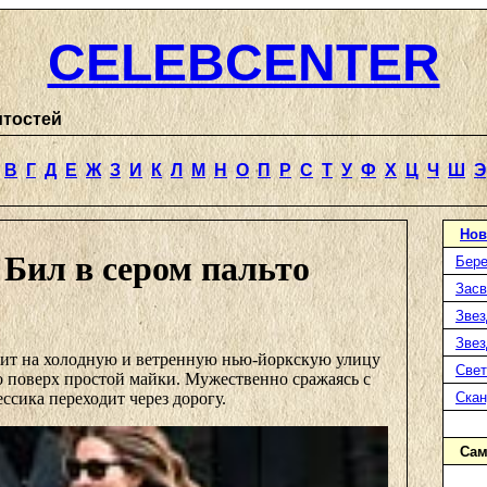
CELEBCENTER
итостей
В
Г
Д
Е
Ж
З
И
К
Л
М
Н
О
П
Р
С
Т
У
Ф
Х
Ц
Ч
Ш
Э
Нов
Бил в сером пальто
Бере
Засв
Звез
Звез
ит на холодную и ветренную нью-йоркскую улицу
Свет
то поверх простой майки. Мужественно сражаясь с
сика переходит через дорогу.
Ска
Сам