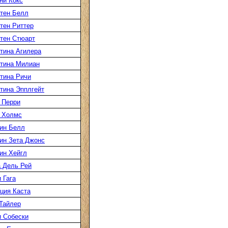
ни Кокс
тен Белл
тен Риттер
тен Стюарт
тина Агилера
тина Милиан
тина Ричи
тина Эпплгейт
 Перри
 Холмс
ин Белл
ин Зета Джонс
ин Хейгл
 Дель Рей
 Гага
ция Каста
Тайлер
 Собески