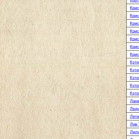
Корт
Крис
Крис
Крис
Крис
Крис
Крис
Крис
Кэти
Кэти
Кэтр
Кэтр
Кэтр
Лана
Леди
Лети
Лив 
Лили