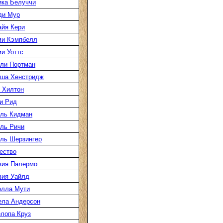
ка Белуччи
ди Мур
йя Кери
ми Кэмпбелл
и Уоттс
ли Портман
аша Хенстридж
 Хилтон
и Рид
ль Кидман
ль Ричи
ль Шерзингер
ество
вия Палермо
вия Уайлд
елла Мути
ела Андерсон
лопа Круз