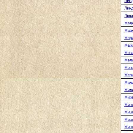
Линд
Линд
Люс
Мад
Май
Мар
Мар
Мега
Мел
Мен
Мери
Мил
Мил
Мира
Миш
Миш
Мише
Миш