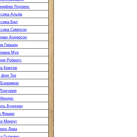
ннифер Лоуренс
сика Альба
сика Бил
сика Симпсон
лиан Андерсон
а Гершон
лиана Мур
ия Робертс
а Крюгер
 фон Тиз
 Бэрримор
Лонгория
 Мендес
ель Бундхен
а Фишер
и Миноуг
рон Диаз
а Гуджино