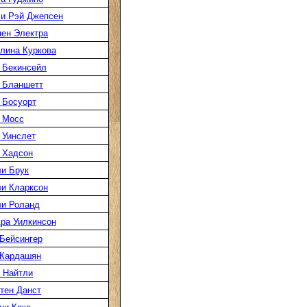
и Рэй Джепсен
ен Электра
лина Куркова
 Бекинсейл
 Бланшетт
 Босуорт
 Мосс
 Уинслет
 Хадсон
и Брук
и Кларксон
и Роланд
ра Уилкинсон
Бейсингер
 Кардашян
 Найтли
тен Данст