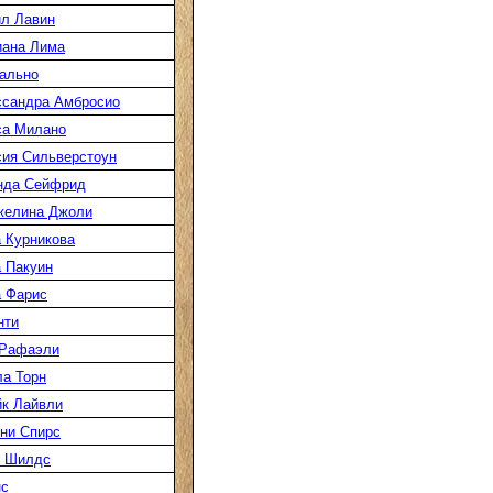
л Лавин
иана Лима
ально
ссандра Амбросио
са Милано
ия Сильверстоун
нда Сейфрид
желина Джоли
 Курникова
 Пакуин
 Фарис
нти
 Рафаэли
а Торн
к Лайвли
ни Спирс
к Шилдс
нс