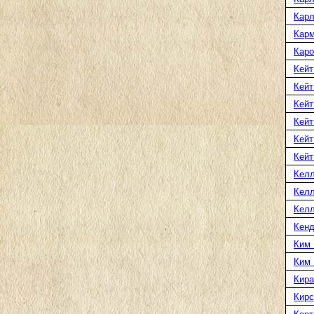
Карл
Карм
Каро
Кейт
Кейт
Кейт
Кейт
Кейт
Кейт
Келл
Келл
Келл
Кенд
Ким 
Ким
Кира
Кирс