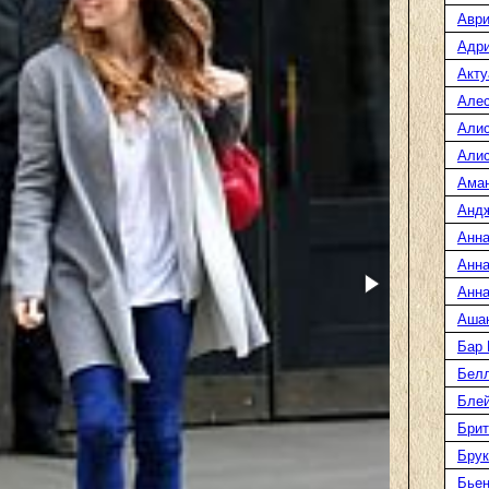
Аври
Адр
Акту
Але
Али
Алис
Ама
Анд
Анна
Анна
Анна
Аша
Бар
Белл
Блей
Брит
Бру
Бье