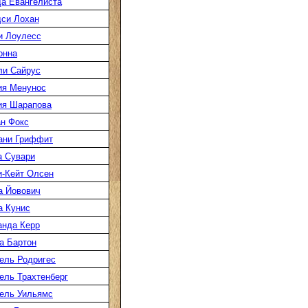
а Евангелиста
си Лохан
и Лоулесс
онна
ли Сайрус
ия Менунос
ия Шарапова
н Фокс
ани Гриффит
а Сувари
-Кейт Олсен
а Йовович
а Кунис
нда Керр
а Бартон
ель Родригес
ль Трахтенберг
ель Уильямс