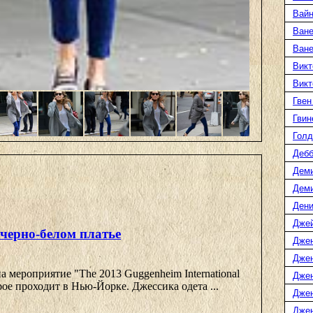
Вайн
Ване
Ван
Викт
Викт
Гвен
Гвин
Голд
Дебб
Деми
Дем
Дени
Дже
 черно-белом платье
Дже
Дже
а мероприятие "The 2013 Guggenheim International
Дже
орое проходит в Нью-Йорке. Джессика одета ...
Дже
Джен