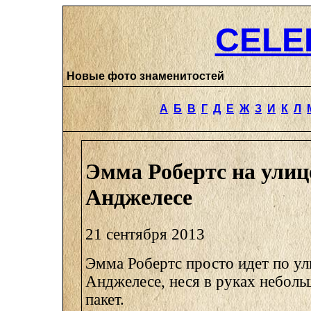
CELE
Новые фото знаменитостей
А
Б
В
Г
Д
Е
Ж
З
И
К
Л
Эмма Робертс на улице
Анджелесе
21 сентября 2013
Эмма Робертс просто идет по ули
Анджелесе, неся в руках небол
пакет.