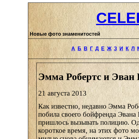
CELE
Новые фото знаменитостей
А
Б
В
Г
Д
Е
Ж
З
И
К
Л
Эмма Робертс и Эван
21 августа 2013
Как известно, недавно Эмма Роб
побила своего бойфренда Эвана 
пришлось вызывать полицию. Од
короткое время, на этих фото мо
милые снова обнимаются и Эмма 