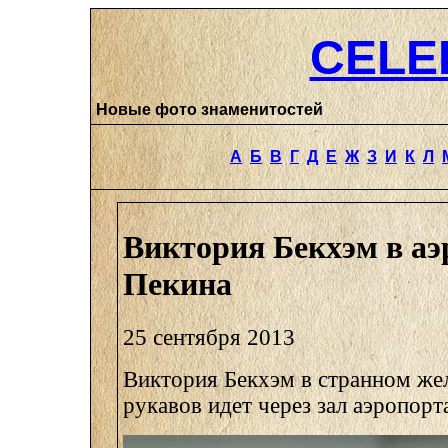
CELE
Новые фото знаменитостей
А
Б
В
Г
Д
Е
Ж
З
И
К
Л
Виктория Бекхэм в аэ
Пекина
25 сентября 2013
Виктория Бекхэм в странном же
рукавов идет через зал аэропорт