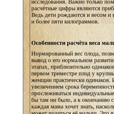
исследования. Важно только пом
расчётные цифры являются приб
Ведь дети рождаются и весом и 
и более пяти килограммов.
Особенности расчёта веса ма
Нормированный вес плода, позв
вывод о его нормальном развити
этапах, приблизительно одинако
первом триместре плод у крупн
женщин практически одинаков. И
увеличением срока беременност
прослеживаться индивидуальные
бы там ни было, а к окончанию 
каждая мама хочет знать, наско
может родиться её малыш. Это 