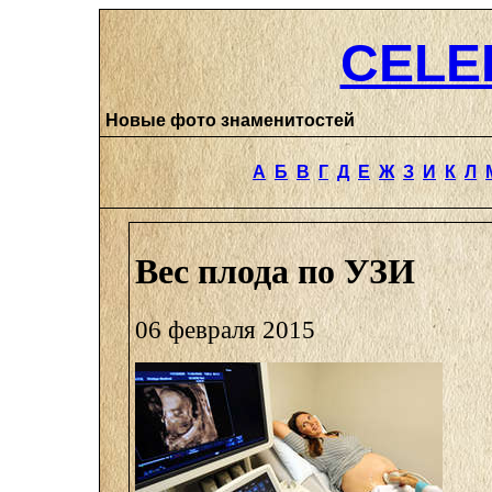
CELE
Новые фото знаменитостей
А
Б
В
Г
Д
Е
Ж
З
И
К
Л
Вес плода по УЗИ
06 февраля 2015