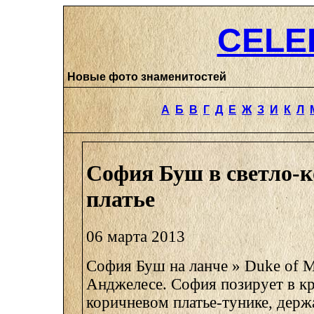
CELE
Новые фото знаменитостей
А
Б
В
Г
Д
Е
Ж
З
И
К
Л
София Буш в светло-
платье
06 марта 2013
София Буш на ланче » Duke of Me
Анджелесе. София позирует в кр
коричневом платье-тунике, держ