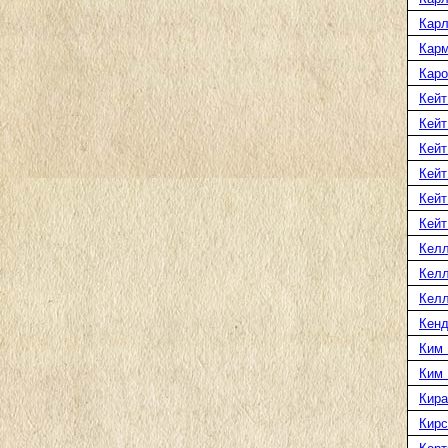
Карл
Карм
Каро
Кейт
Кейт
Кейт
Кейт
Кейт
Кейт
Келл
Келл
Келл
Кенд
Ким 
Ким
Кира
Кирс