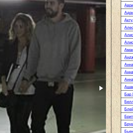
Аври
Адр
Акту
Але
Али
Алис
Ама
Анд
Анна
Анна
Анна
Аша
Бар
Белл
Блей
Брит
Бру
Бье