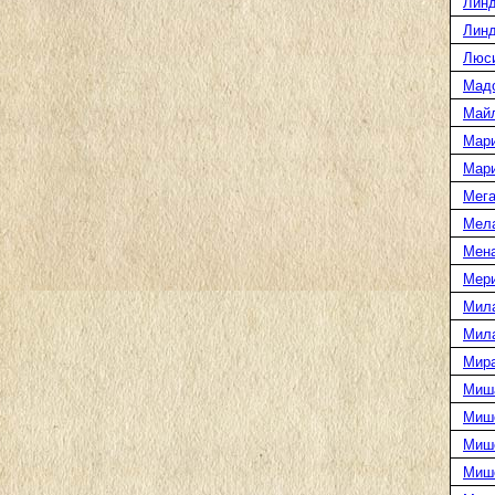
Линд
Линд
Люс
Мад
Май
Мар
Мар
Мега
Мел
Мен
Мери
Мил
Мил
Мира
Миш
Миш
Мише
Миш