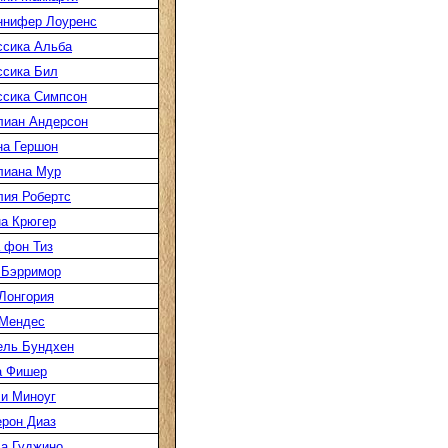
ннифер Лоуренс
сика Альба
сика Бил
сика Симпсон
лиан Андерсон
а Гершон
лиана Мур
ия Робертс
а Крюгер
 фон Тиз
 Бэрримор
Лонгория
 Мендес
ель Бундхен
а Фишер
и Миноуг
рон Диаз
а Гуджино