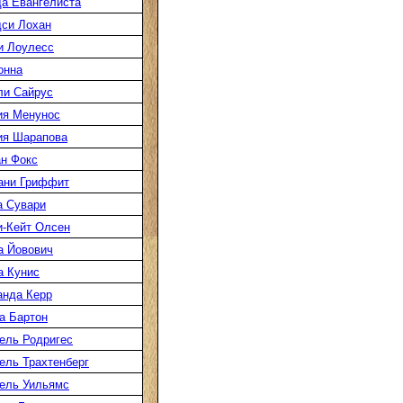
а Евангелиста
си Лохан
и Лоулесс
онна
ли Сайрус
ия Менунос
ия Шарапова
н Фокс
ани Гриффит
а Сувари
-Кейт Олсен
а Йовович
а Кунис
нда Керр
а Бартон
ель Родригес
ль Трахтенберг
ель Уильямс