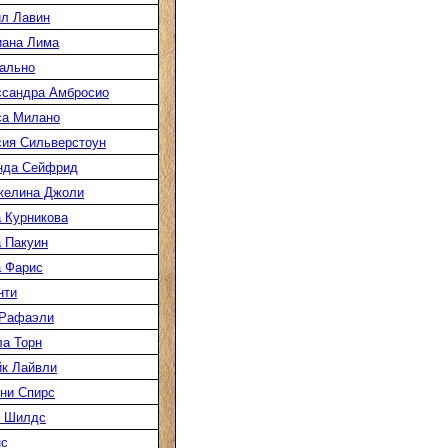
л Лавин
иана Лима
ально
ссандра Амбросио
са Милано
ия Сильверстоун
нда Сейфрид
желина Джоли
 Курникова
 Пакуин
 Фарис
нти
 Рафаэли
а Торн
к Лайвли
ни Спирс
к Шилдс
нс