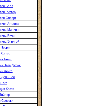
ни Кокс
тен Белл
тен Риттер
тен Стюарт
тина Агилера
тина Милиан
тина Ричи
тина Эпплгейт
 Перри
 Холмс
ин Белл
ин Зета Джонс
ин Хейгл
 Дель Рей
 Гага
ция Каста
Тайлер
 Собески