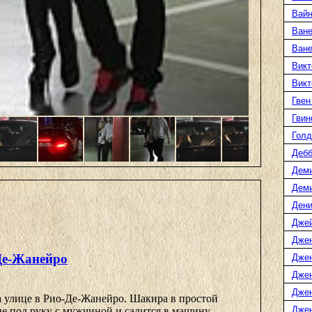
Вайн
Ване
Ван
Викт
Викт
Гвен
Гвин
Голд
Дебб
Деми
Дем
Дени
Дже
Дже
Де-Жанейро
Дже
Дже
Дже
а улице в Рио-Де-Жанейро. Шакира в простой
Джен
е под руку с мужчиной и садится в машину. ...