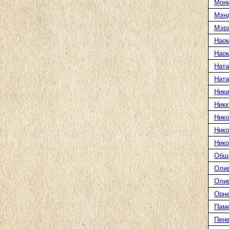
Мони
Мэн
Мэра
Нао
Наом
Ната
Нат
Ники
Никк
Нико
Нико
Нико
Общ
Оли
Оли
Орн
Пам
Пене