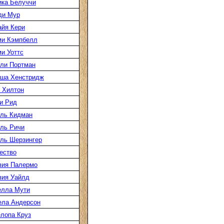
ка Белуччи
ди Мур
йя Кери
ми Кэмпбелл
и Уоттс
ли Портман
аша Хенстридж
 Хилтон
и Рид
ль Кидман
ль Ричи
ль Шерзингер
ество
вия Палермо
вия Уайлд
елла Мути
ела Андерсон
лопа Круз