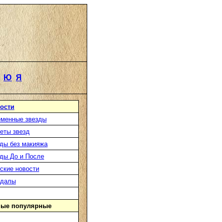
Ю
Я
ости
менные звезды
еты звезд
ды без макияжа
ды До и После
ские новости
ндалы
ые популярные