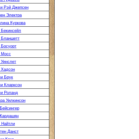
и Рэй Джепсен
ен Электра
лина Куркова
 Бекинсейл
 Бланшетт
 Босуорт
 Мосс
 Уинслет
 Хадсон
и Брук
и Кларксон
и Роланд
ра Уилкинсон
Бейсингер
 Кардашян
 Найтли
тен Данст