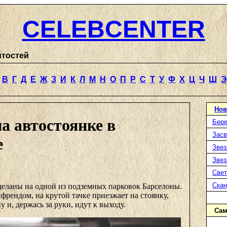
CELEBCENTER
итостей
В
Г
Д
Е
Ж
З
И
К
Л
М
Н
О
П
Р
С
Т
У
Ф
Х
Ц
Ч
Ш
Э
Нов
а автостоянке в
Бере
Засв
е
Звез
Звез
Свет
Ска
еланы на одной из подземных парковок Барселоны.
френдом, на крутой тачке приезжает на стоянку,
 и, держась за руки, идут к выходу.
Сам