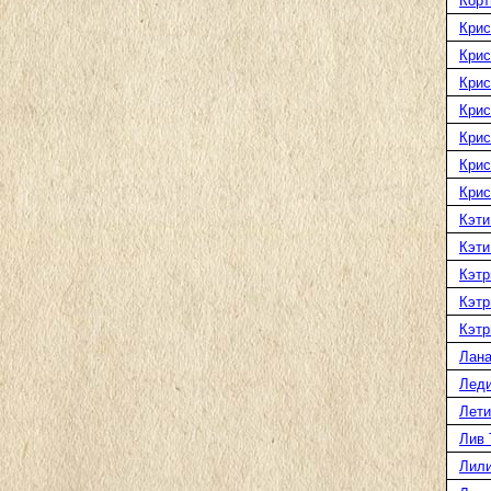
Корт
Крис
Крис
Крис
Крис
Крис
Крис
Крис
Кэти
Кэти
Кэтр
Кэтр
Кэтр
Лана
Леди
Лети
Лив 
Лили