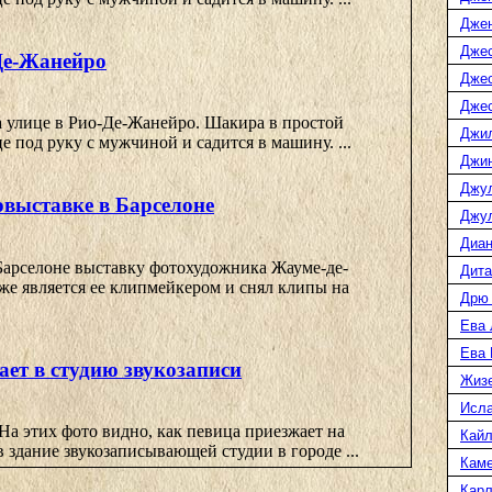
Дже
Джес
Де-Жанейро
Джес
Джес
а улице в Рио-Де-Жанейро. Шакира в простой
Джи
е под руку с мужчиной и садится в машину. ...
Джин
Джу
выставке в Барселоне
Джул
Диан
Барселоне выставку фотохудожника Жауме-де-
Дита
же является ее клипмейкером и снял клипы на
Дрю
Ева 
Ева
ет в студию звукозаписи
Жиз
Исл
а этих фото видно, как певица приезжает на
Кайл
 здание звукозаписывающей студии в городе ...
Каме
Карл