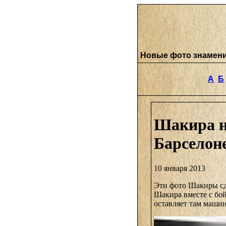
Новые фото знамен
А
Б
Шакира н
Барселон
10 января 2013
Эти фото Шакиры сд
Шакира вместе с бой
оставляет там машину