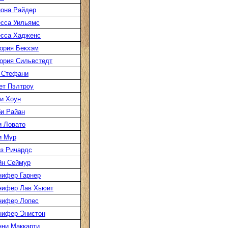
она Райдер
сса Уильямс
есса Хадженс
ория Бекхэм
ория Сильвстедт
 Стефани
ет Пэлтроу
и Хоун
и Райан
 Ловато
и Мур
з Ричардс
йн Сеймур
нифер Гарнер
нифер Лав Хьюит
нифер Лопес
нифер Энистон
ни Маккарти