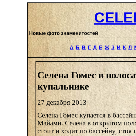
CELE
Новые фото знаменитостей
А
Б
В
Г
Д
Е
Ж
З
И
К
Л
Селена Гомес в полос
купальнике
27 декабря 2013
Селена Гомес купается в бассейн
Майами. Селена в открытом пол
стоит и ходит по бассейну, стоя 