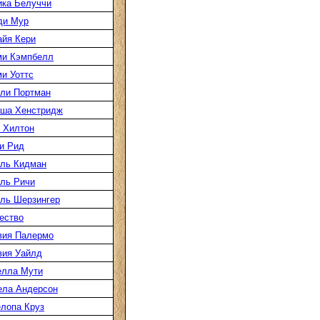
ка Белуччи
ди Мур
йя Кери
ми Кэмпбелл
и Уоттс
ли Портман
аша Хенстридж
 Хилтон
и Рид
ль Кидман
ль Ричи
ль Шерзингер
ество
вия Палермо
вия Уайлд
елла Мути
ела Андерсон
лопа Круз