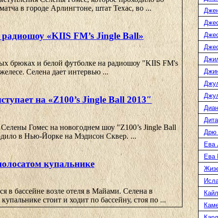
атча в городе Арлингтоне, штат Техас, во ...
Дже
Джес
 радиошоу «KIIS FM’s Jingle Ball»
Джес
Джес
Джи
ых брюках и белой футболке на радиошоу "KIIS FM's
Джин
нжелесе. Селена дает интервью ...
Джу
Джул
тупает на «Z100’s Jingle Ball 2013″
Диан
Дита
Селены Гомес на новогоднем шоу "Z100’s Jingle Ball
Дрю
одило в Нью-Йорке на Мэдисон Сквер. ...
Ева 
Ева
 полосатом купальнике
Жиз
Исл
ся в бассейне возле отеля в Майами. Селена в
Кайл
упальнике стоит и ходит по бассейну, стоя по ...
Каме
Карл