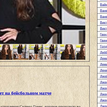
Вайн
Ване
Ван
Викт
Викт
Гвен
Гвин
Голд
Дебб
Деми
Дем
Дени
Дже
Дже
Дже
ет на бейсбольном матче
Дже
Дже
Джен
ыступления Селены Гомес, которое проходило во