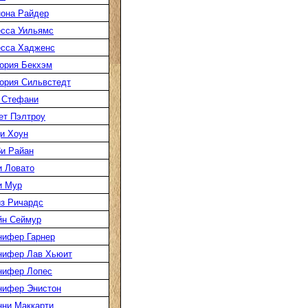
она Райдер
сса Уильямс
есса Хадженс
ория Бекхэм
ория Сильвстедт
 Стефани
ет Пэлтроу
и Хоун
и Райан
 Ловато
и Мур
з Ричардс
йн Сеймур
нифер Гарнер
нифер Лав Хьюит
нифер Лопес
нифер Энистон
ни Маккарти