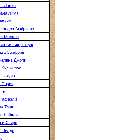
л Лавин
иана Лима
ально
ссандра Амбросио
са Милано
ия Сильверстоун
нда Сейфрид
желина Джоли
 Курникова
 Пакуин
 Фарис
нти
 Рафаэли
а Торн
к Лайвли
ни Спирс
к Шилдс
нс