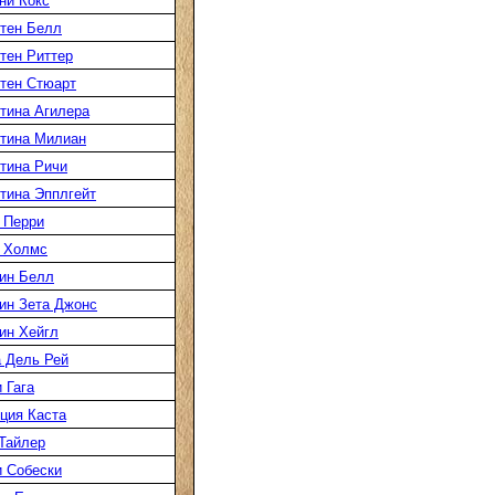
ни Кокс
тен Белл
тен Риттер
тен Стюарт
тина Агилера
тина Милиан
тина Ричи
тина Эпплгейт
 Перри
 Холмс
ин Белл
ин Зета Джонс
ин Хейгл
 Дель Рей
 Гага
ция Каста
Тайлер
 Собески