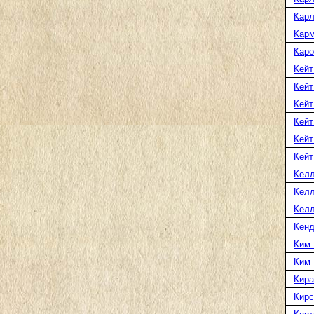
Карл
Карм
Каро
Кейт
Кейт
Кейт
Кейт
Кейт
Кейт
Келл
Келл
Келл
Кенд
Ким 
Ким
Кира
Кирс