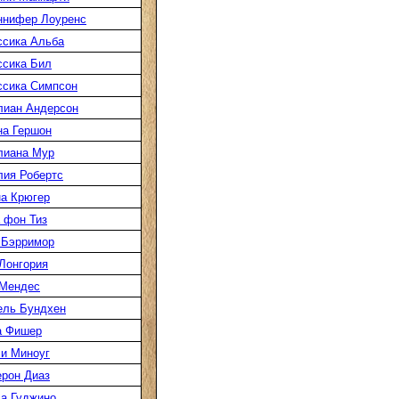
ннифер Лоуренс
сика Альба
сика Бил
сика Симпсон
лиан Андерсон
а Гершон
лиана Мур
ия Робертс
а Крюгер
 фон Тиз
 Бэрримор
Лонгория
 Мендес
ель Бундхен
а Фишер
и Миноуг
рон Диаз
а Гуджино