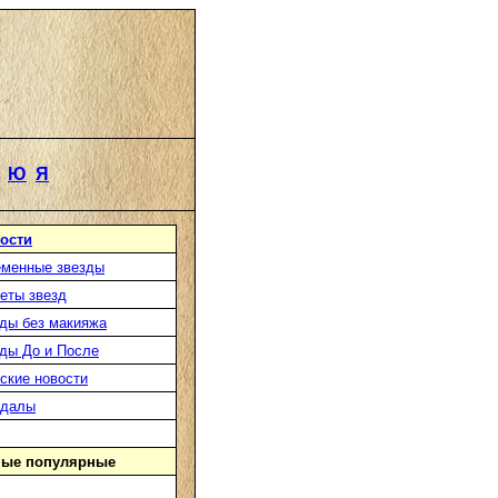
Ю
Я
ости
менные звезды
еты звезд
ды без макияжа
ды До и После
ские новости
ндалы
ые популярные