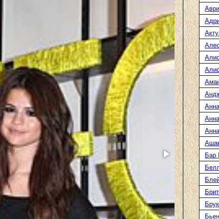
Аври
Адр
Акту
Але
Али
Алис
Ама
Анд
Анна
Анна
Анна
Аша
Бар
Белл
Блей
Брит
Бру
Бье