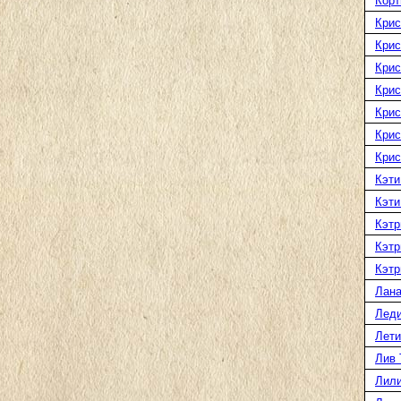
Корт
Крис
Крис
Крис
Крис
Крис
Крис
Крис
Кэти
Кэти
Кэтр
Кэтр
Кэтр
Лана
Леди
Лети
Лив 
Лили