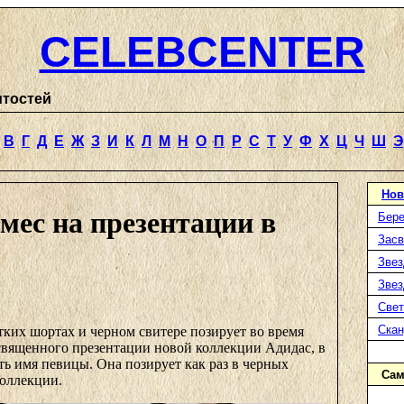
CELEBCENTER
итостей
В
Г
Д
Е
Ж
З
И
К
Л
М
Н
О
П
Р
С
Т
У
Ф
Х
Ц
Ч
Ш
Э
Нов
мес на презентации в
Бере
Засв
Звез
Звез
Свет
Ска
тких шортах и черном свитере позирует во время
священного презентации новой коллекции Адидас, в
ть имя певицы. Она позирует как раз в черных
Сам
коллекции.