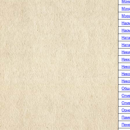
Мони
Мэн
Мэра
Нао
Наом
Ната
Нат
Ники
Никк
Нико
Нико
Нико
Общ
Оли
Оли
Орн
Пам
Пене