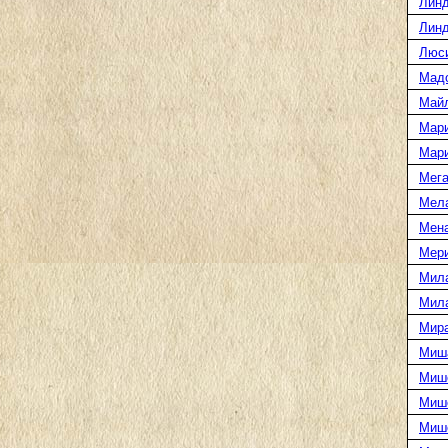
Линд
Линд
Люс
Мад
Май
Мар
Мар
Мега
Мел
Мен
Мери
Мил
Мил
Мира
Миш
Миш
Мише
Миш