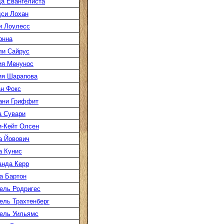
а Евангелиста
си Лохан
и Лоулесс
онна
ли Сайрус
ия Менунос
ия Шарапова
н Фокс
ани Гриффит
а Сувари
-Кейт Олсен
а Йовович
а Кунис
нда Керр
а Бартон
ель Родригес
ль Трахтенберг
ель Уильямс