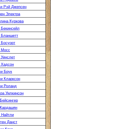
и Рэй Джепсен
ен Электра
лина Куркова
 Бекинсейл
 Бланшетт
 Босуорт
 Мосс
 Уинслет
 Хадсон
и Брук
и Кларксон
и Роланд
ра Уилкинсон
Бейсингер
 Кардашян
 Найтли
тен Данст