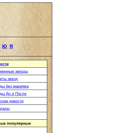
Ю
Я
ости
менные звезды
еты звезд
ды без макияжа
ды До и После
ские новости
ндалы
ые популярные