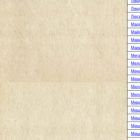
Линд
Линд
Люс
Мад
Май
Мар
Мар
Мега
Мел
Мен
Мери
Мил
Мил
Мира
Миш
Миш
Мише
Миш