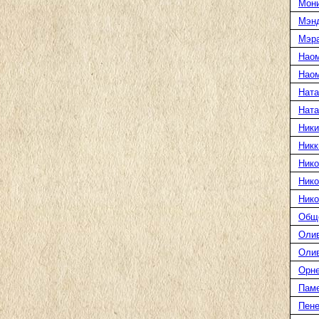
Мони
Мэн
Мэра
Нао
Наом
Ната
Нат
Ники
Никк
Нико
Нико
Нико
Общ
Оли
Оли
Орн
Пам
Пене