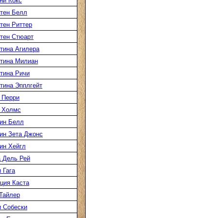
ни Кокс
тен Белл
тен Риттер
тен Стюарт
тина Агилера
тина Милиан
тина Ричи
тина Эпплгейт
 Перри
 Холмс
ин Белл
ин Зета Джонс
ин Хейгл
 Дель Рей
 Гага
ция Каста
Тайлер
 Собески