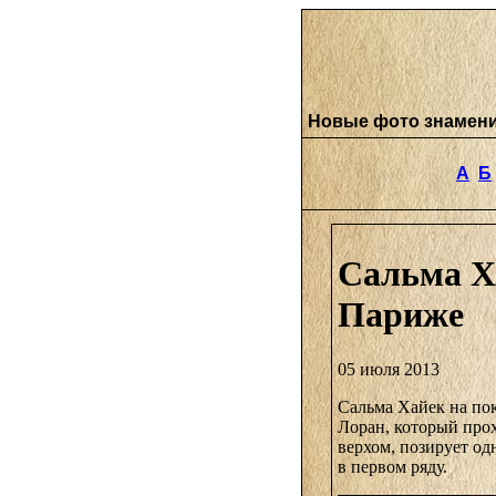
Новые фото знамен
А
Б
Сальма Ха
Париже
05 июля 2013
Сальма Хайек на по
Лоран, который про
верхом, позирует од
в первом ряду.