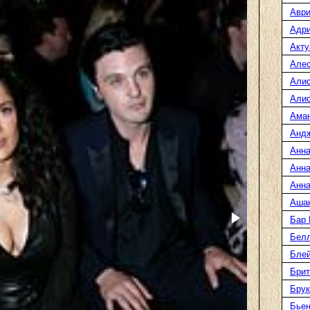
Аври
Адр
Акту
Але
Али
Алис
Ама
Анд
Анна
Анна
Анна
Аша
Бар
Белл
Блей
Брит
Бру
Бье