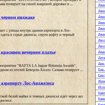
ма позирует на синей ковровой дорожке в ...
Дже
Джес
 черном пиджаке
Джес
Джес
Джи
ит с улицы внутрь здания аэропорта в Лос-
Джин
 одета в серые джинсы, серую кофту и черный
Джу
Джул
 красивом вечернем платье
Диан
Дита
Дрю
оприятии "BAFTA LA Jaguar Britannia Awards",
одном из отелей Беверли-Хиллз. Сальма позирует ...
Ева 
Ева
Жиз
 аэропорту Лос-Анджелеса
Исл
Кайл
ткой белой майке и темных джинсах идет через зал
Каме
джелесе.
Карл