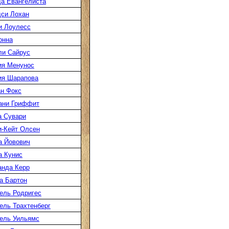
а Евангелиста
си Лохан
и Лоулесс
онна
ли Сайрус
ия Менунос
ия Шарапова
н Фокс
ани Гриффит
а Сувари
-Кейт Олсен
а Йовович
а Кунис
нда Керр
а Бартон
ель Родригес
ль Трахтенберг
ель Уильямс