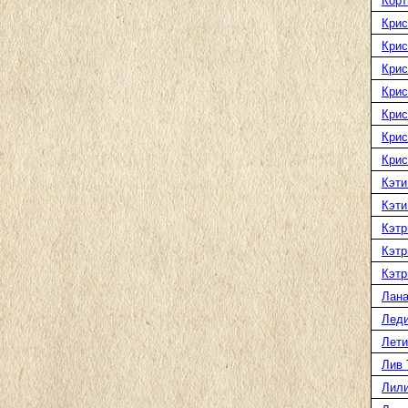
Корт
Крис
Крис
Крис
Крис
Крис
Крис
Крис
Кэти
Кэти
Кэтр
Кэтр
Кэтр
Лана
Леди
Лети
Лив 
Лили