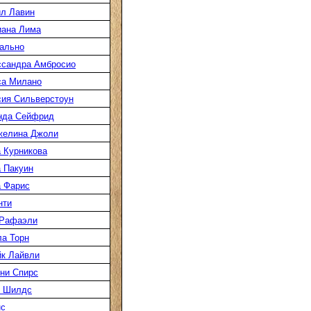
л Лавин
иана Лима
ально
ссандра Амбросио
са Милано
ия Сильверстоун
нда Сейфрид
желина Джоли
 Курникова
 Пакуин
 Фарис
нти
 Рафаэли
а Торн
к Лайвли
ни Спирс
к Шилдс
нс