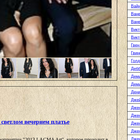
Вайн
Ване
Ван
Викт
Викт
Гвен
Гвин
Голд
Дебб
Деми
Дем
Дени
Дже
Дже
Дже
 светлом вечернем платье
Дже
Дже
Джен
роприятии "2013 LACMA Art", которое проходит в