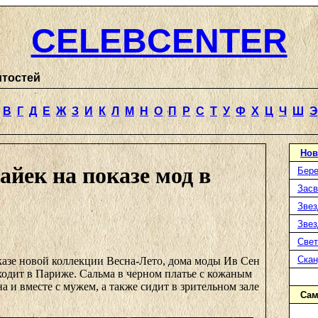
CELEBCENTER
итостей
В
Г
Д
Е
Ж
З
И
К
Л
М
Н
О
П
Р
С
Т
У
Ф
Х
Ц
Ч
Ш
Э
Нов
йек на показе мод в
Бере
Засв
Звез
Звез
Свет
Ска
казе новой коллекции Весна-Лето, дома моды Ив Сен
ходит в Париже. Сальма в черном платье с кожаным
на и вместе с мужем, а также сидит в зрительном зале
Сам