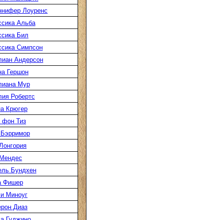
ннифер Лоуренс
сика Альба
сика Бил
сика Симпсон
лиан Андерсон
а Гершон
лиана Мур
ия Робертс
а Крюгер
 фон Тиз
 Бэрримор
Лонгория
 Мендес
ель Бундхен
а Фишер
и Миноуг
рон Диаз
а Гуджино