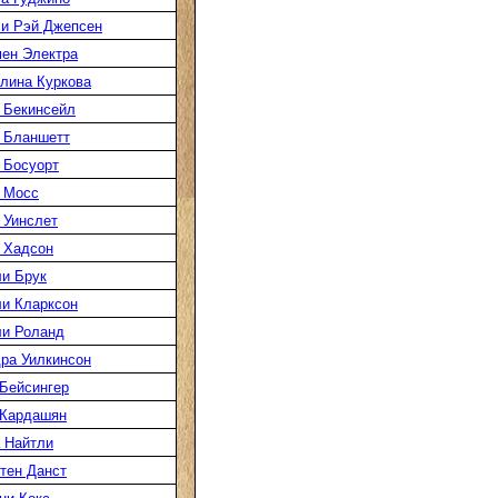
и Рэй Джепсен
ен Электра
лина Куркова
 Бекинсейл
 Бланшетт
 Босуорт
 Мосс
 Уинслет
 Хадсон
и Брук
и Кларксон
и Роланд
ра Уилкинсон
Бейсингер
 Кардашян
 Найтли
тен Данст