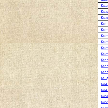
Карл
Карм
Каро
Кейт
Кейт
Кейт
Кейт
Кейт
Кейт
Келл
Келл
Келл
Кенд
Ким 
Ким
Кира
Кирс