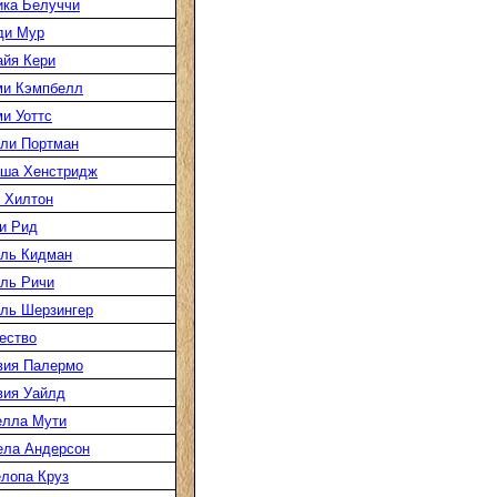
ка Белуччи
ди Мур
йя Кери
ми Кэмпбелл
и Уоттс
ли Портман
аша Хенстридж
 Хилтон
и Рид
ль Кидман
ль Ричи
ль Шерзингер
ество
вия Палермо
вия Уайлд
елла Мути
ела Андерсон
лопа Круз