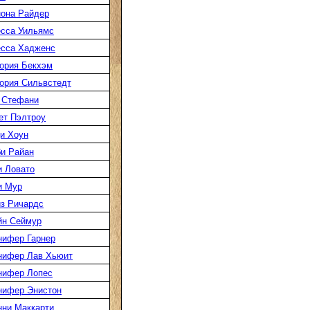
она Райдер
сса Уильямс
есса Хадженс
ория Бекхэм
ория Сильвстедт
 Стефани
ет Пэлтроу
и Хоун
и Райан
 Ловато
и Мур
з Ричардс
йн Сеймур
нифер Гарнер
нифер Лав Хьюит
нифер Лопес
нифер Энистон
ни Маккарти