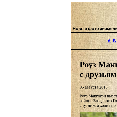
Новые фото знамен
А
Б
Роуз Макг
с друзья
05 августа 2013
Роуз Макгоуэн вмест
районе Западного Го
спутником ходит по