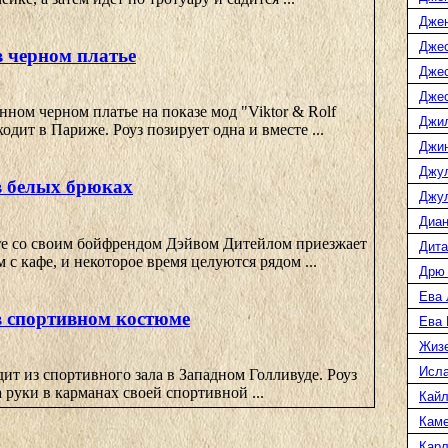
Дже
Джес
в черном платье
Джес
Джес
нном черном платье на показе мод "Viktor & Rolf
Джи
одит в Париже. Роуз позирует одна и вместе ...
Джин
Джу
в белых брюках
Джул
Диан
те со своим бойфрендом Дэйвом Дитейлом приезжает
Дита
 с кафе, и некоторое время целуются рядом ...
Дрю
Ева 
в спортивном костюме
Ева
Жиз
Исл
ит из спортивного зала в Западном Голливуде. Роуз
 руки в карманах своей спортивной ...
Кайл
Каме
Карл