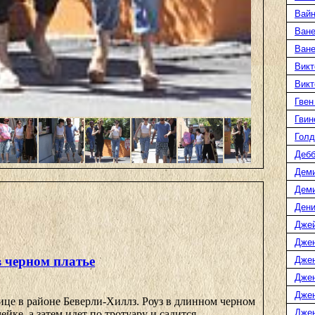
Вайн
Ване
Ван
Викт
Викт
Гвен
Гвин
Голд
Дебб
Деми
Дем
Дени
Дже
Дже
в черном платье
Дже
Дже
Дже
ице в районе Беверли-Хиллз. Роуз в длинном черном
Джен
ейке, а затем идет по тротуару и садится ...