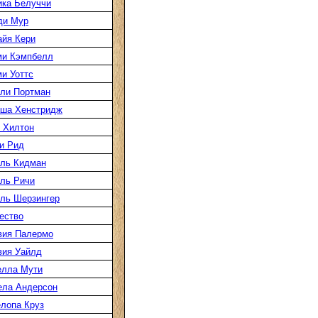
ка Белуччи
ди Мур
йя Кери
ми Кэмпбелл
и Уоттс
ли Портман
аша Хенстридж
 Хилтон
и Рид
ль Кидман
ль Ричи
ль Шерзингер
ество
вия Палермо
вия Уайлд
елла Мути
ела Андерсон
лопа Круз