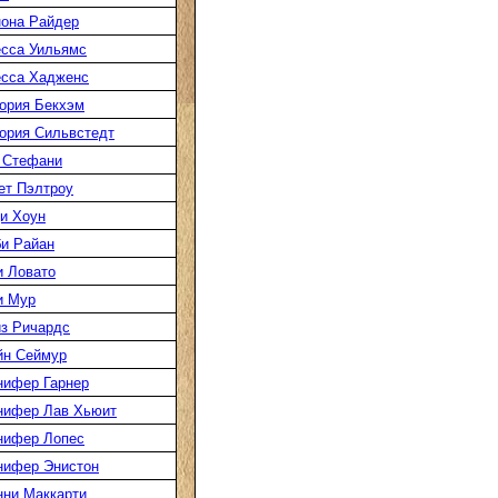
она Райдер
сса Уильямс
есса Хадженс
ория Бекхэм
ория Сильвстедт
 Стефани
ет Пэлтроу
и Хоун
и Райан
 Ловато
и Мур
з Ричардс
йн Сеймур
нифер Гарнер
нифер Лав Хьюит
нифер Лопес
нифер Энистон
ни Маккарти