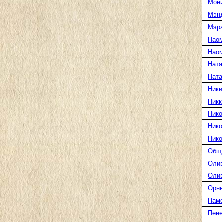
Мони
Мэн
Мэра
Нао
Наом
Ната
Нат
Ники
Никк
Нико
Нико
Нико
Общ
Оли
Оли
Орн
Пам
Пене