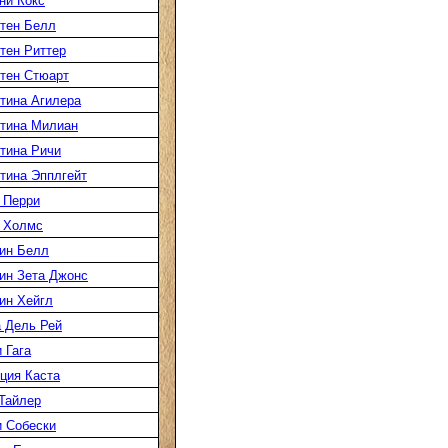
ни Кокс
тен Белл
тен Риттер
тен Стюарт
тина Агилера
тина Милиан
тина Ричи
тина Эпплгейт
 Перри
 Холмс
ин Белл
ин Зета Джонс
ин Хейгл
 Дель Рей
 Гага
ция Каста
Тайлер
 Собески