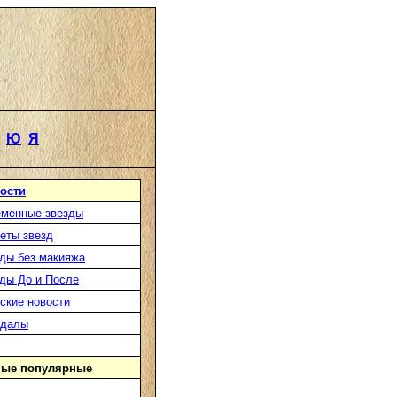
Ю
Я
ости
менные звезды
еты звезд
ды без макияжа
ды До и После
ские новости
ндалы
ые популярные