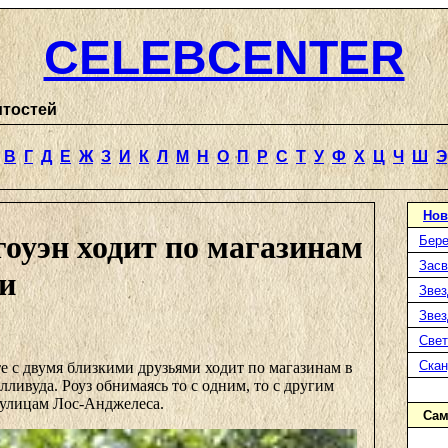
CELEBCENTER
итостей
В
Г
Д
Е
Ж
З
И
К
Л
М
Н
О
П
Р
С
Т
У
Ф
Х
Ц
Ч
Ш
Э
Нов
оуэн ходит по магазинам
Бере
Засв
ми
Звез
Звез
Свет
Ска
е с двумя близкими друзьями ходит по магазинам в
лливуда. Роуз обнимаясь то с одним, то с другим
 улицам Лос-Анджелеса.
Сам