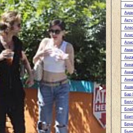
Аври
Адр
Акту
Але
Али
Алис
Ама
Анд
Анна
Анна
Анна
Аша
Бар
Белл
Блей
Брит
Бру
Бье