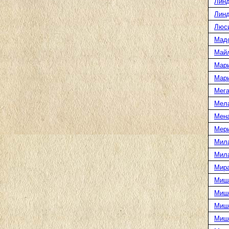
Линд
Линд
Люс
Мад
Май
Мар
Мар
Мега
Мел
Мен
Мери
Мил
Мил
Мира
Миш
Миш
Мише
Миш