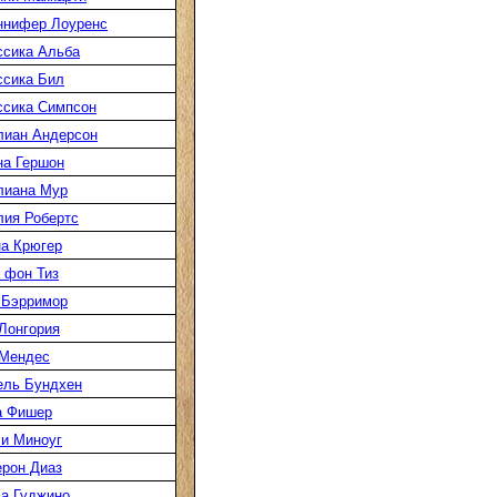
ннифер Лоуренс
сика Альба
сика Бил
сика Симпсон
лиан Андерсон
а Гершон
лиана Мур
ия Робертс
а Крюгер
 фон Тиз
 Бэрримор
Лонгория
 Мендес
ель Бундхен
а Фишер
и Миноуг
рон Диаз
а Гуджино