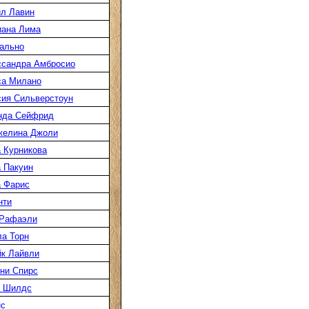
л Лавин
иана Лима
ально
ссандра Амбросио
са Милано
ия Сильверстоун
нда Сейфрид
желина Джоли
 Курникова
 Пакуин
 Фарис
нти
 Рафаэли
а Торн
к Лайвли
ни Спирс
к Шилдс
нс