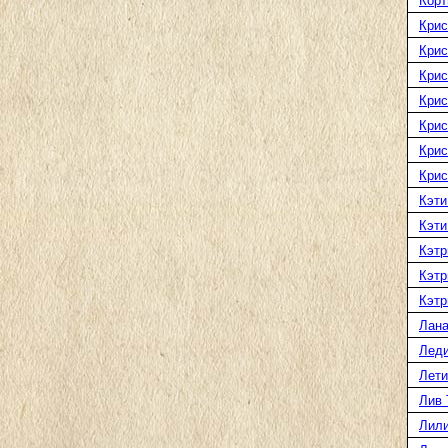
Корт
Крис
Крис
Крис
Крис
Крис
Крис
Крис
Кэти
Кэти
Кэтр
Кэтр
Кэтр
Лана
Леди
Лети
Лив 
Лили