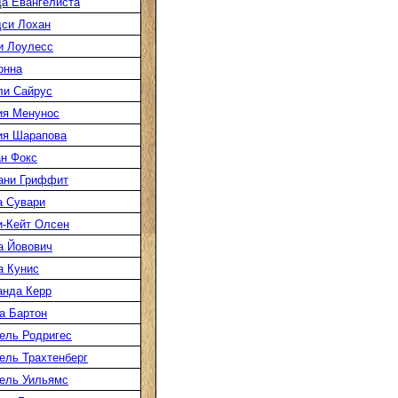
а Евангелиста
си Лохан
и Лоулесс
онна
ли Сайрус
ия Менунос
ия Шарапова
н Фокс
ани Гриффит
а Сувари
-Кейт Олсен
а Йовович
а Кунис
нда Керр
а Бартон
ель Родригес
ль Трахтенберг
ель Уильямс