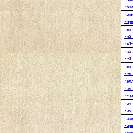
Карл
Карм
Каро
Кейт
Кейт
Кейт
Кейт
Кейт
Кейт
Келл
Келл
Келл
Кенд
Ким 
Ким
Кира
Кирс