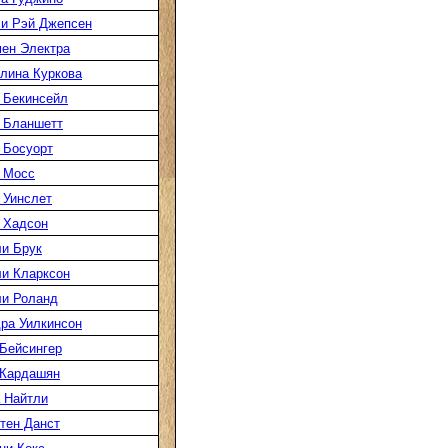
и Рэй Джепсен
ен Электра
лина Куркова
 Бекинсейл
 Бланшетт
 Босуорт
 Мосс
 Уинслет
 Хадсон
и Брук
и Кларксон
и Роланд
ра Уилкинсон
Бейсингер
 Кардашян
 Найтли
тен Данст