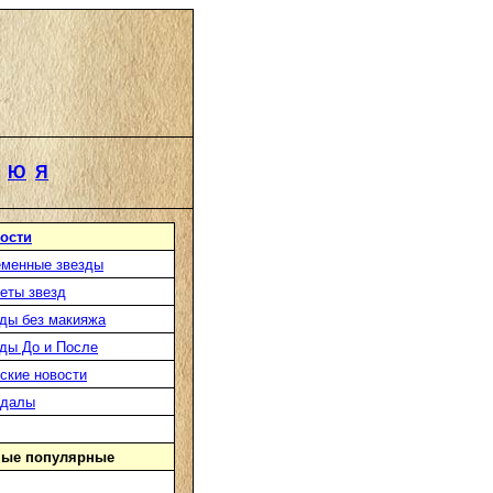
Ю
Я
ости
менные звезды
еты звезд
ды без макияжа
ды До и После
ские новости
ндалы
ые популярные