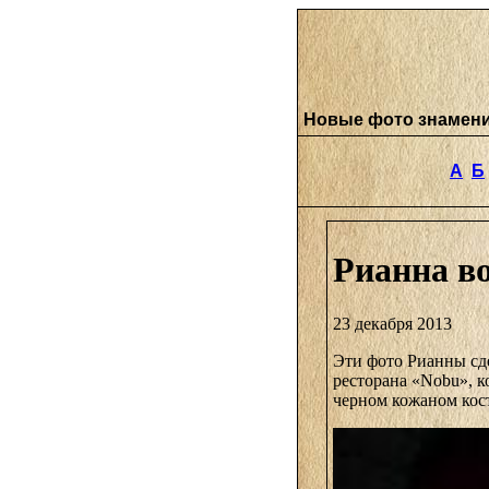
Новые фото знамен
А
Б
Рианна в
23 декабря 2013
Эти фото Рианны сд
ресторана «Nobu», 
черном кожаном кос