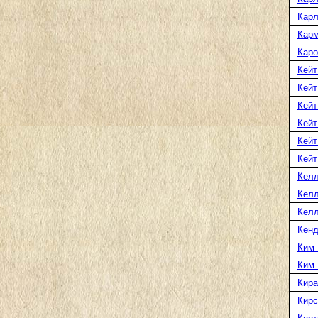
Карл
Карм
Каро
Кейт
Кейт
Кейт
Кейт
Кейт
Кейт
Келл
Келл
Келл
Кенд
Ким 
Ким
Кира
Кирс