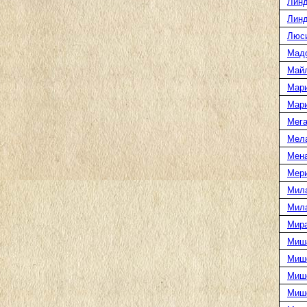
Линд
Линд
Люс
Мад
Май
Мар
Мар
Мега
Мел
Мен
Мери
Мил
Мил
Мира
Миш
Миш
Мише
Миш