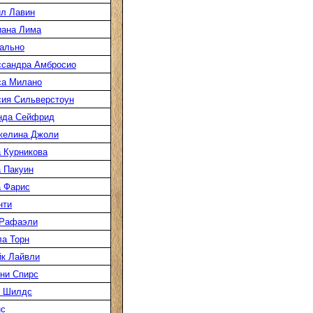
л Лавин
иана Лима
ально
ссандра Амбросио
са Милано
ия Сильверстоун
нда Сейфрид
желина Джоли
 Курникова
 Пакуин
 Фарис
нти
 Рафаэли
а Торн
к Лайвли
ни Спирс
к Шилдс
нс