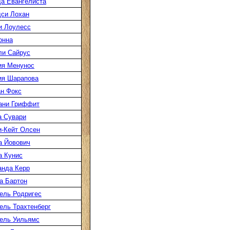
а Евангелиста
си Лохан
и Лоулесс
онна
ли Сайрус
ия Менунос
ия Шарапова
н Фокс
ани Гриффит
а Сувари
-Кейт Олсен
а Йовович
а Кунис
нда Керр
а Бартон
ель Родригес
ль Трахтенберг
ель Уильямс