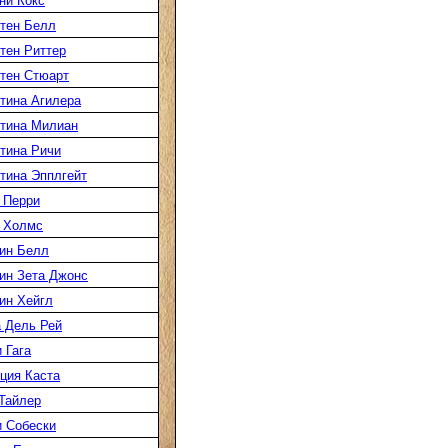
ни Кокс
тен Белл
тен Риттер
тен Стюарт
тина Агилера
тина Милиан
тина Ричи
тина Эпплгейт
 Перри
 Холмс
ин Белл
ин Зета Джонс
ин Хейгл
 Дель Рей
 Гага
ция Каста
Тайлер
 Собески