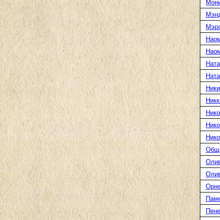
Мони
Мэн
Мэра
Нао
Наом
Ната
Нат
Ники
Никк
Нико
Нико
Нико
Общ
Оли
Оли
Орн
Пам
Пене