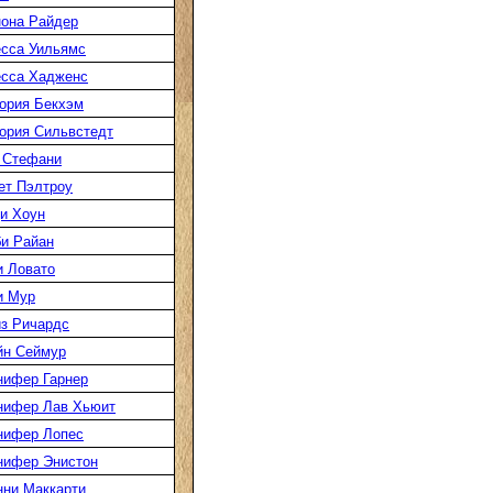
она Райдер
сса Уильямс
есса Хадженс
ория Бекхэм
ория Сильвстедт
 Стефани
ет Пэлтроу
и Хоун
и Райан
 Ловато
и Мур
з Ричардс
йн Сеймур
нифер Гарнер
нифер Лав Хьюит
нифер Лопес
нифер Энистон
ни Маккарти