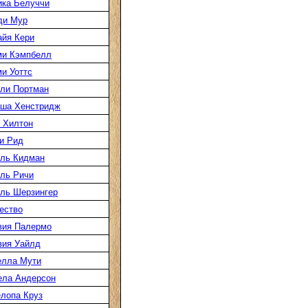
ка Белуччи
ди Мур
йя Кери
ми Кэмпбелл
и Уоттс
ли Портман
аша Хенстридж
 Хилтон
и Рид
ль Кидман
ль Ричи
ль Шерзингер
ество
вия Палермо
вия Уайлд
елла Мути
ела Андерсон
лопа Круз