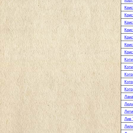
Корт
Крис
Крис
Крис
Крис
Крис
Крис
Крис
Кэти
Кэти
Кэтр
Кэтр
Кэтр
Лана
Леди
Лети
Лив 
Лили