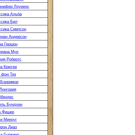
ннифер Лоуренс
сика Альба
сика Бил
сика Симпсон
лиан Андерсон
а Гершон
лиана Мур
ия Робертс
а Крюгер
 фон Тиз
 Бэрримор
Лонгория
 Мендес
ель Бундхен
а Фишер
и Миноуг
рон Диаз
а Гуджино