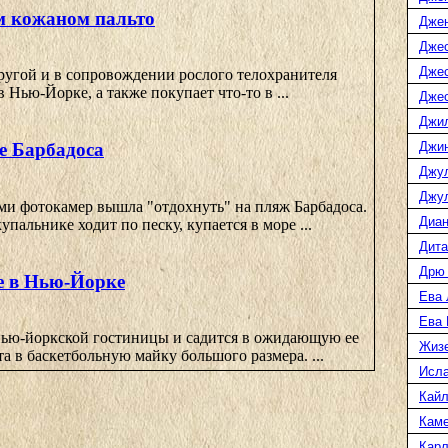
м кожаном пальто
Дже
Джес
Джес
ругой и в сопровождении рослого телохранителя
 Нью-Йорке, а также покупает что-то в ...
Джес
Джи
Джин
е Барбадоса
Джу
Джул
ми фотокамер вышла "отдохнуть" на пляж Барбадоса.
Диан
пальнике ходит по песку, купается в море ...
Дита
Дрю
е в Нью-Йорке
Ева 
Ева
нью-йоркской гостиницы и садится в ожидающую ее
Жиз
а в баскетбольную майку большого размера. ...
Исл
Кайл
Каме
Карл