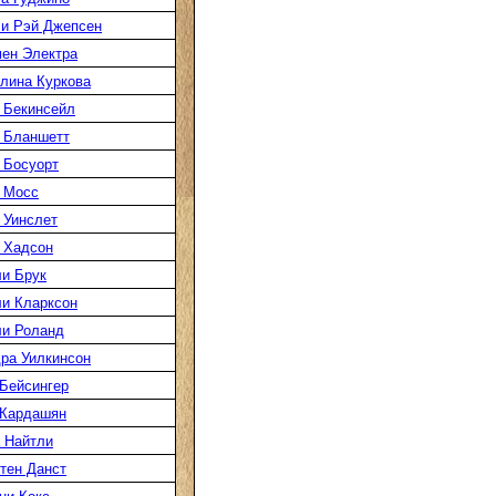
и Рэй Джепсен
ен Электра
лина Куркова
 Бекинсейл
 Бланшетт
 Босуорт
 Мосс
 Уинслет
 Хадсон
и Брук
и Кларксон
и Роланд
ра Уилкинсон
Бейсингер
 Кардашян
 Найтли
тен Данст