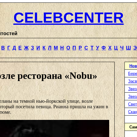
CELEBCENTER
итостей
В
Г
Д
Е
Ж
З
И
К
Л
М
Н
О
П
Р
С
Т
У
Ф
Х
Ц
Ч
Ш
Э
Нов
озле ресторана «Nobu»
Бере
Засв
Звез
Звез
еланы на темной нью-йоркской улице, возле
Свет
который посетила певица. Рианна пришла на ужин в
тюме.
Ска
Сам