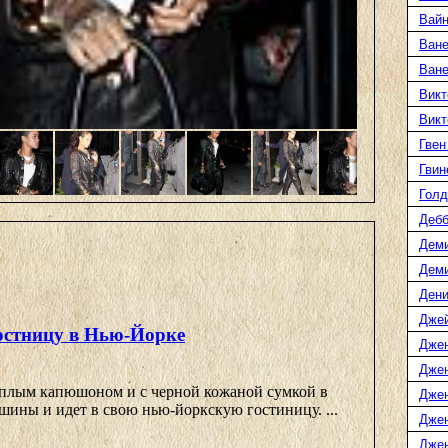
Вайн
Ване
Ван
Викт
Викт
Гвен
Гвин
Голд
Дебб
Деми
Дем
Дени
Дже
гостницу в Нью-Йорке
Дже
Дже
теплым капюшоном и с черной кожаной сумкой в
Дже
шины и идет в свою нью-йоркскую гостиницу. ...
Дже
Джен