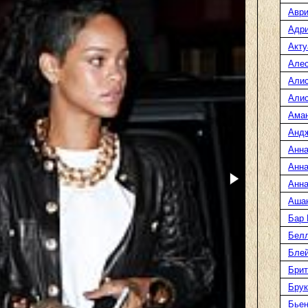
Аври
Адр
Акту
Але
Али
Алис
Ама
Анд
Анна
Анна
Анна
Аша
Бар
Белл
Блей
Брит
Бру
Бье