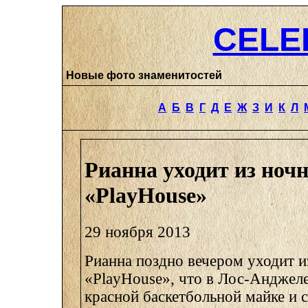
CELE
Новые фото знаменитостей
А
Б
В
Г
Д
Е
Ж
З
И
К
Л
Рианна уходит из ночн
«PlayHouse»
29 ноября 2013
Рианна поздно вечером уходит и
«PlayHouse», что в Лос-Анджеле
красной баскетбольной майке и 