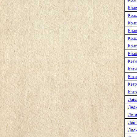
Корт
Крис
Крис
Крис
Крис
Крис
Крис
Крис
Кэти
Кэти
Кэтр
Кэтр
Кэтр
Лана
Леди
Лети
Лив 
Лили