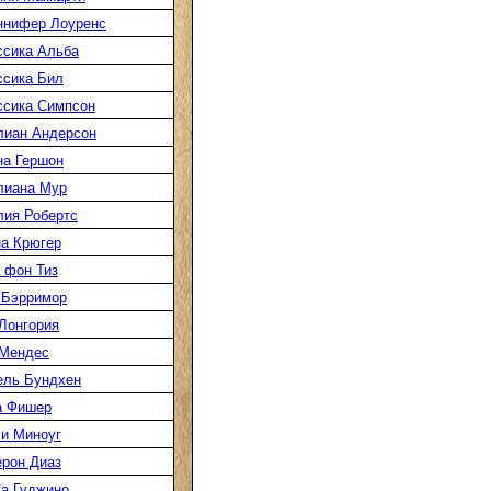
ннифер Лоуренс
сика Альба
сика Бил
сика Симпсон
лиан Андерсон
а Гершон
лиана Мур
ия Робертс
а Крюгер
 фон Тиз
 Бэрримор
Лонгория
 Мендес
ель Бундхен
а Фишер
и Миноуг
рон Диаз
а Гуджино