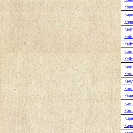
Карл
Карм
Каро
Кейт
Кейт
Кейт
Кейт
Кейт
Кейт
Келл
Келл
Келл
Кенд
Ким 
Ким
Кира
Кирс