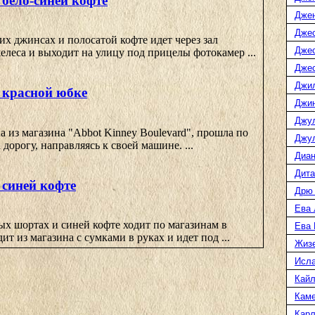
 бело-синей кофте
Дже
Джес
их джинсах и полосатой кофте идет через зал
Джес
леса и выходит на улицу под прицелы фотокамер ...
Джес
Джи
в красной юбке
Джин
Джу
 из магазина "Abbot Kinney Boulevard", прошла по
Джул
дорогу, направляясь к своей машине. ...
Диан
Дита
 синей кофте
Дрю
Ева 
ых шортах и синей кофте ходит по магазинам в
Ева
ит из магазина с сумками в руках и идет под ...
Жиз
Исл
Кайл
Каме
Карл