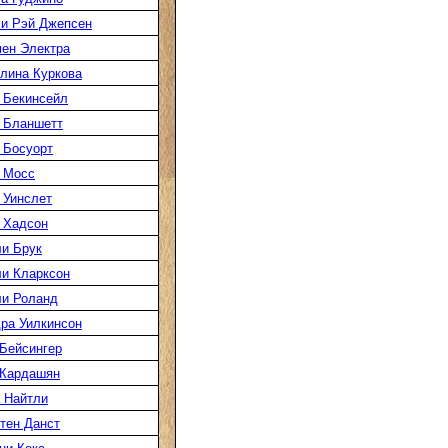
и Рэй Джепсен
ен Электра
лина Куркова
 Бекинсейл
 Бланшетт
 Босуорт
 Мосс
 Уинслет
 Хадсон
и Брук
и Кларксон
и Роланд
ра Уилкинсон
Бейсингер
 Кардашян
 Найтли
тен Данст