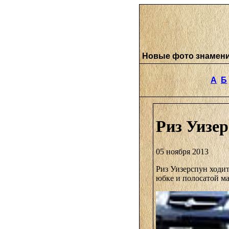
Новые фото знамен
А
Б
Риз Уизер
05 ноября 2013
Риз Уизерспун ходит
юбке и полосатой ма