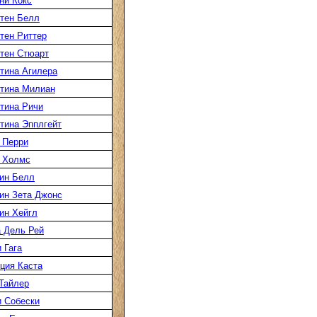
ни Кокс
тен Белл
тен Риттер
тен Стюарт
тина Агилера
тина Милиан
тина Ричи
тина Эпплгейт
 Перри
 Холмс
ин Белл
ин Зета Джонс
ин Хейгл
 Дель Рей
 Гага
ция Каста
Тайлер
 Собески