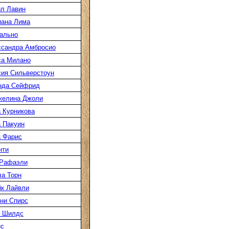
л Лавин
иана Лима
ально
ссандра Амбросио
са Милано
ия Сильверстоун
нда Сейфрид
желина Джоли
 Курникова
 Пакуин
 Фарис
нти
 Рафаэли
а Торн
к Лайвли
ни Спирс
к Шилдс
нс