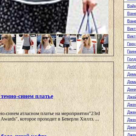
Вайн
Ване
Ван
Викт
Викт
Гвен
Гвин
Голд
Дебб
Деми
Дем
Дени
 темно-синем платье
Дже
Дже
Дже
но-синем атласном платье на мероприятии"23rd
 Awards", которое проходит в Беверли Хиллз. ...
Дже
Дже
Джен