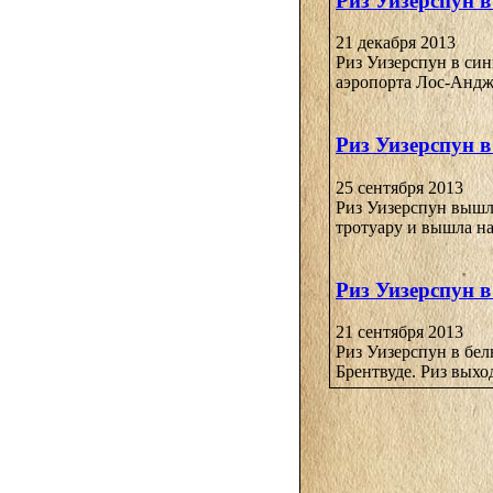
Риз Уизерспун в
21 декабря 2013
Риз Уизерспун в син
аэропорта Лос-Андже
Риз Уизерспун 
25 сентября 2013
Риз Уизерспун вышла
тротуару и вышла на 
Риз Уизерспун в
21 сентября 2013
Риз Уизерспун в бел
Брентвуде. Риз выход