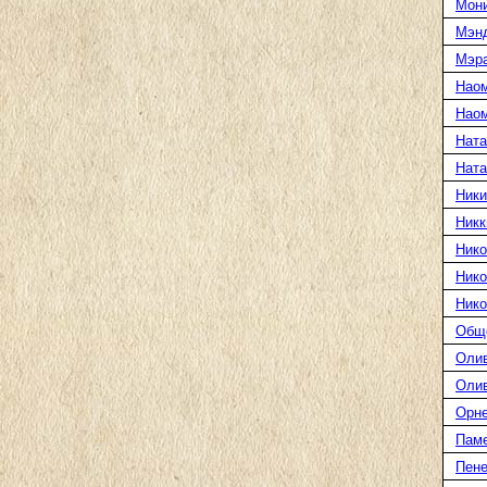
Мони
Мэн
Мэра
Нао
Наом
Ната
Нат
Ники
Никк
Нико
Нико
Нико
Общ
Оли
Оли
Орн
Пам
Пене