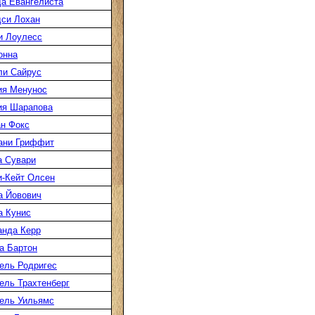
а Евангелиста
си Лохан
и Лоулесс
онна
ли Сайрус
ия Менунос
ия Шарапова
н Фокс
ани Гриффит
а Сувари
-Кейт Олсен
а Йовович
а Кунис
нда Керр
а Бартон
ель Родригес
ль Трахтенберг
ель Уильямс