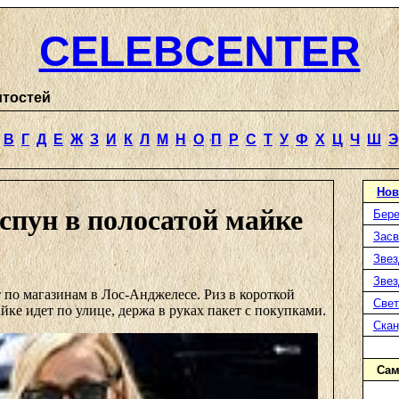
CELEBCENTER
итостей
В
Г
Д
Е
Ж
З
И
К
Л
М
Н
О
П
Р
С
Т
У
Ф
Х
Ц
Ч
Ш
Э
Нов
спун в полосатой майке
Бере
Засв
Звез
Звез
 по магазинам в Лос-Анджелесе. Риз в короткой
Свет
йке идет по улице, держа в руках пакет с покупками.
Ска
Сам