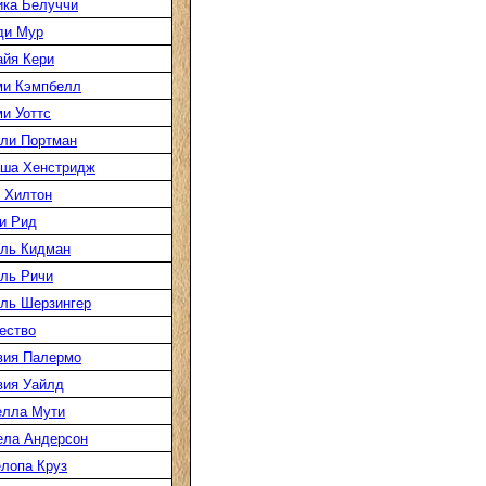
ка Белуччи
ди Мур
йя Кери
ми Кэмпбелл
и Уоттс
ли Портман
аша Хенстридж
 Хилтон
и Рид
ль Кидман
ль Ричи
ль Шерзингер
ество
вия Палермо
вия Уайлд
елла Мути
ела Андерсон
лопа Круз