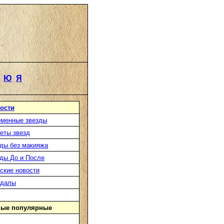
Ю
Я
ости
менные звезды
еты звезд
ды без макияжа
ды До и После
ские новости
ндалы
ые популярные