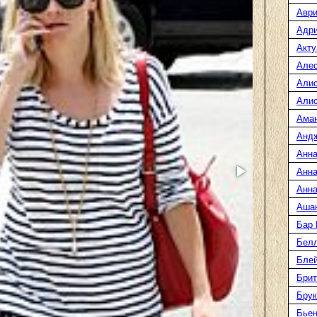
Аври
Адр
Акту
Але
Али
Алис
Ама
Анд
Анна
Анна
Анна
Аша
Бар
Белл
Блей
Брит
Бру
Бье