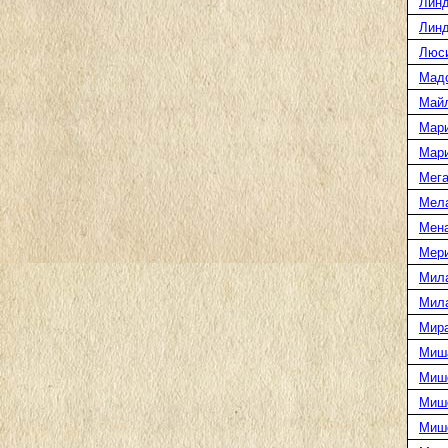
Линд
Линд
Люс
Мад
Май
Мар
Мар
Мега
Мел
Мен
Мери
Мил
Мил
Мира
Миш
Миш
Мише
Миш