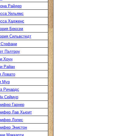
она Райдер
сса Уильямс
есса Хадженс
ория Бекхэм
ория Сильвстедт
 Стефани
ет Пэлтроу
и Хоун
и Райан
 Ловато
и Мур
з Ричардс
йн Сеймур
нифер Гарнер
нифер Лав Хьюит
нифер Лопес
нифер Энистон
ни Маккарти