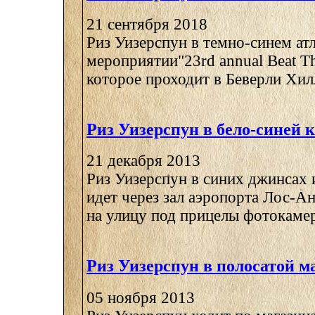
21 сентября 2018
Риз Уизерспун в темно-синем атл
мероприятии"23rd annual Beat T
которое проходит в Беверли Хиллз
Риз Уизерспун в бело-синей 
21 декабря 2013
Риз Уизерспун в синих джинсах 
идет через зал аэропорта Лос-А
на улицу под прицелы фотокамер 
Риз Уизерспун в полосатой м
05 ноября 2013