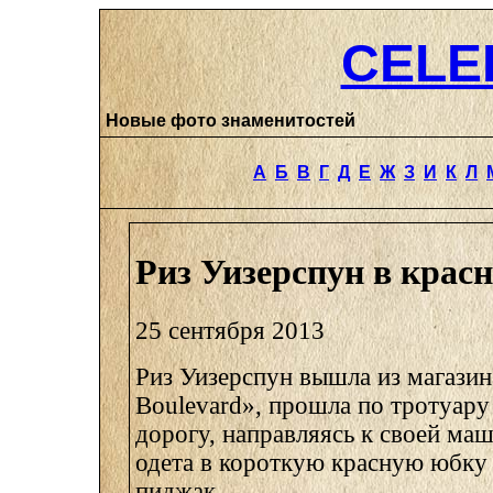
CELE
Новые фото знаменитостей
А
Б
В
Г
Д
Е
Ж
З
И
К
Л
Риз Уизерспун в крас
25 сентября 2013
Риз Уизерспун вышла из магазин
Boulevard», прошла по тротуару
дорогу, направляясь к своей ма
одета в короткую красную юбку
пиджак.