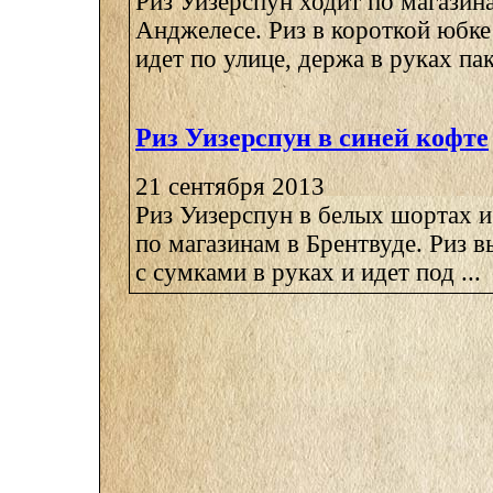
Риз Уизерспун ходит по магазин
Анджелесе. Риз в короткой юбке
идет по улице, держа в руках паке
Риз Уизерспун в синей кофте
21 сентября 2013
Риз Уизерспун в белых шортах и
по магазинам в Брентвуде. Риз в
с сумками в руках и идет под ...