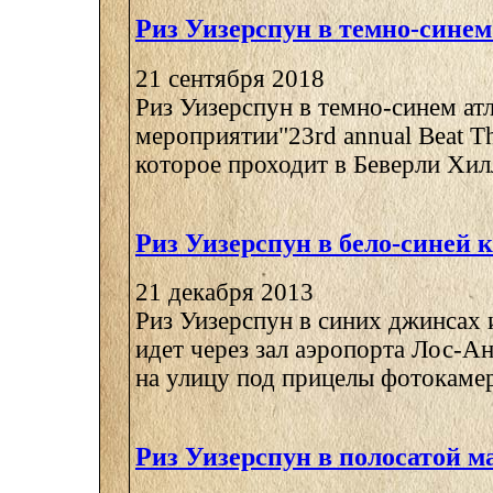
Риз Уизерспун в темно-синем
21 сентября 2018
Риз Уизерспун в темно-синем атл
мероприятии"23rd annual Beat T
которое проходит в Беверли Хиллз
Риз Уизерспун в бело-синей 
21 декабря 2013
Риз Уизерспун в синих джинсах 
идет через зал аэропорта Лос-А
на улицу под прицелы фотокамер 
Риз Уизерспун в полосатой м