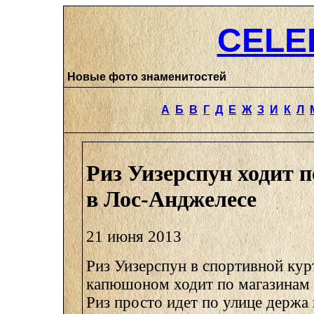
CELE
Новые фото знаменитостей
А
Б
В
Г
Д
Е
Ж
З
И
К
Л
Риз Уизерспун ходит 
в Лос-Анджелесе
21 июня 2013
Риз Уизерспун в спортивной кур
капюшоном ходит по магазинам 
Риз просто идет по улице держа 