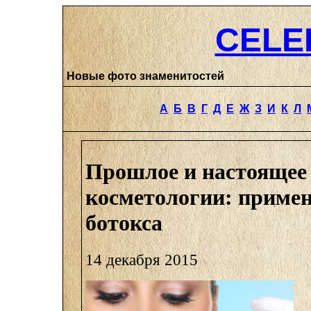
CELE
Новые фото знаменитостей
А
Б
В
Г
Д
Е
Ж
З
И
К
Л
Прошлое и настоящее
косметологии: приме
ботокса
14 декабря 2015