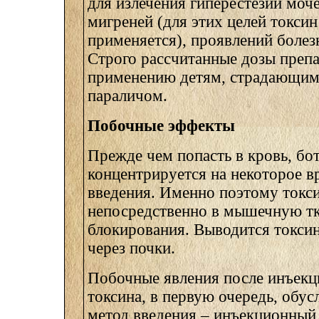
для излечения гиперестезии моч
мигреней (для этих целей токси
применяется), проявлений болез
Строго рассчитанные дозы препа
применению детям, страдающим
параличом.
Побочные эффекты
Прежде чем попасть в кровь, бо
концентрируется на некоторое вр
введения. Именно поэтому токс
непосредственно в мышечную тк
блокирования. Выводится токсин
через почки.
Побочные явления после инъекц
токсина, в первую очередь, обус
метод введения – инъекционный,