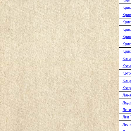
Корт
Крис
Крис
Крис
Крис
Крис
Крис
Крис
Кэти
Кэти
Кэтр
Кэтр
Кэтр
Лана
Леди
Лети
Лив 
Лили