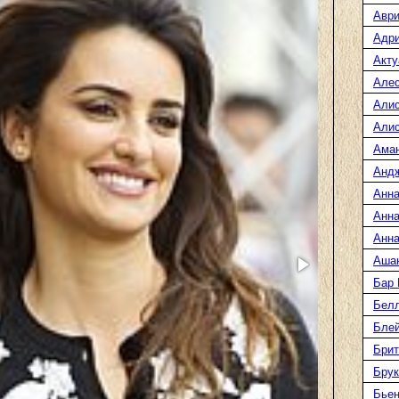
Аври
Адр
Акту
Але
Али
Алис
Ама
Анд
Анна
Анна
Анна
Аша
Бар
Белл
Блей
Брит
Бру
Бье