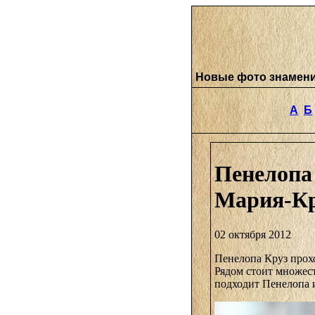
Новые фото знамен
А
Б
Пенелопа
Мария-К
02 октября 2012
Пенелопа Круз прохо
Рядом стоит множес
подходит Пенелопа и