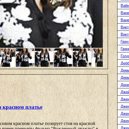
Вайн
Ване
Ван
Викт
Викт
Гвен
Гвин
Голд
Дебб
Деми
Дем
Дени
Дже
Дже
в красном платье
Дже
Дже
Дже
сивом красном платье позирует стоя на красной
Джен
о время премьеры фильма "Рожденный дважды" в ...