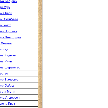
ка Белуччи
ди Мур
йя Кери
ми Кэмпбелл
и Уоттс
ли Портман
аша Хенстридж
 Хилтон
и Рид
ль Кидман
ль Ричи
ль Шерзингер
ество
вия Палермо
вия Уайлд
елла Мути
ела Андерсон
лопа Круз