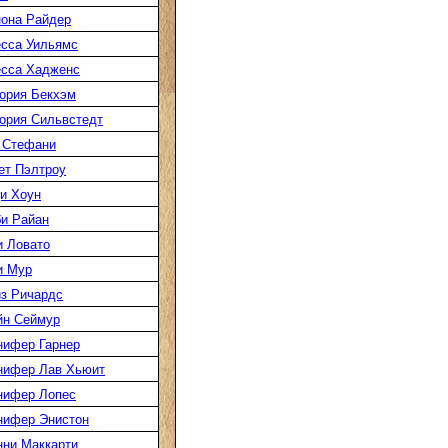
она Райдер
сса Уильямс
есса Хадженс
ория Бекхэм
ория Сильвстедт
 Стефани
ет Пэлтроу
и Хоун
и Райан
 Ловато
и Мур
з Ричардс
йн Сеймур
нифер Гарнер
нифер Лав Хьюит
нифер Лопес
нифер Энистон
ни Маккарти