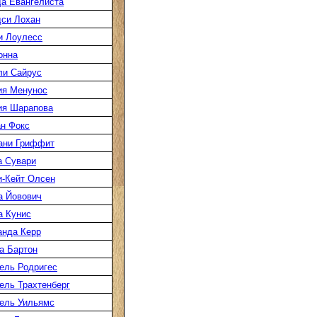
а Евангелиста
си Лохан
и Лоулесс
онна
ли Сайрус
ия Менунос
ия Шарапова
н Фокс
ани Гриффит
а Сувари
-Кейт Олсен
а Йовович
а Кунис
нда Керр
а Бартон
ель Родригес
ль Трахтенберг
ель Уильямс