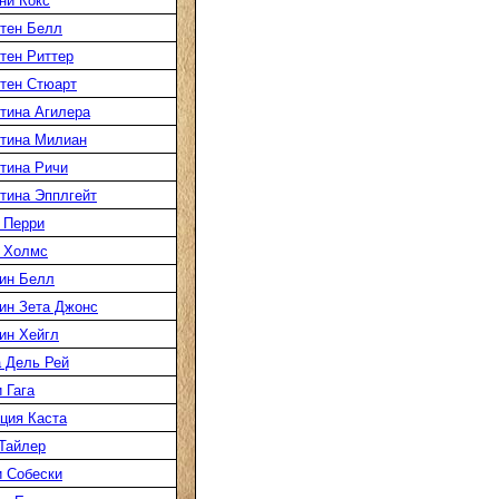
ни Кокс
тен Белл
тен Риттер
тен Стюарт
тина Агилера
тина Милиан
тина Ричи
тина Эпплгейт
 Перри
 Холмс
ин Белл
ин Зета Джонс
ин Хейгл
 Дель Рей
 Гага
ция Каста
Тайлер
 Собески