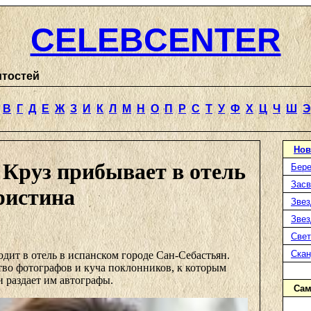
CELEBCENTER
итостей
В
Г
Д
Е
Ж
З
И
К
Л
М
Н
О
П
Р
С
Т
У
Ф
Х
Ц
Ч
Ш
Э
Нов
 Круз прибывает в отель
Бере
Засв
ристина
Звез
Звез
Свет
Ска
дит в отель в испанском городе Сан-Себастьян.
тво фотографов и куча поклонников, к которым
 раздает им автографы.
Сам