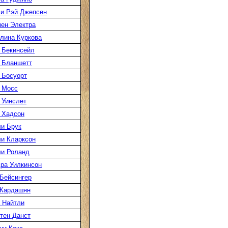
и Рэй Джепсен
ен Электра
лина Куркова
 Бекинсейл
 Бланшетт
 Босуорт
 Мосс
 Уинслет
 Хадсон
и Брук
и Кларксон
и Роланд
ра Уилкинсон
Бейсингер
 Кардашян
 Найтли
тен Данст