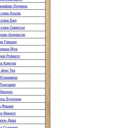
ннифер Лоуренс
сика Альба
сика Бил
сика Симпсон
лиан Андерсон
а Гершон
лиана Мур
ия Робертс
а Крюгер
 фон Тиз
 Бэрримор
Лонгория
 Мендес
ель Бундхен
а Фишер
и Миноуг
рон Диаз
а Гуджино