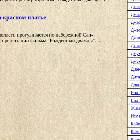
Дже
Джес
в красном платье
Джес
Джес
коллеги прогуливается по набережной Сан-
Джи
я презентации фильма "Рожденный дважды". ...
Джин
Джу
Джул
Диан
Дита
Дрю
Ева 
Ева
Жиз
Исл
Кайл
Каме
Карл