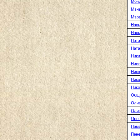
Мони
Мэн
Мэра
Нао
Наом
Ната
Нат
Ники
Никк
Нико
Нико
Нико
Общ
Оли
Оли
Орн
Пам
Пене