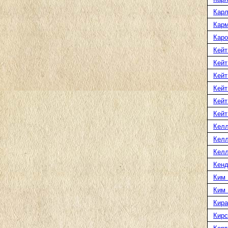
Карл
Карм
Каро
Кейт
Кейт
Кейт
Кейт
Кейт
Кейт
Келл
Келл
Келл
Кенд
Ким 
Ким
Кира
Кирс