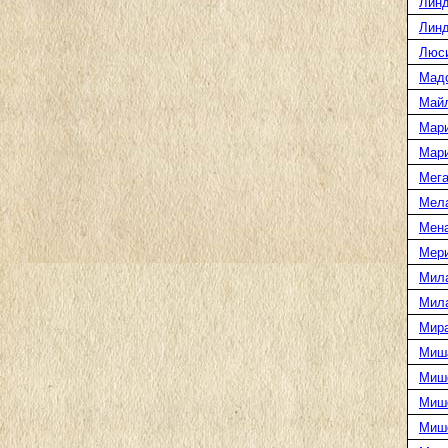
Линд
Линд
Люс
Мад
Май
Мар
Мар
Мега
Мел
Мен
Мери
Мил
Мил
Мира
Миш
Миш
Мише
Миш