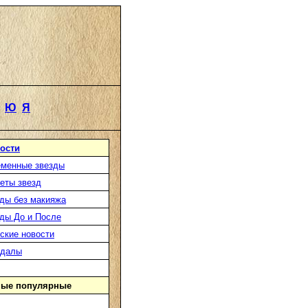
Ю
Я
ости
менные звезды
еты звезд
ды без макияжа
ды До и После
ские новости
ндалы
ые популярные