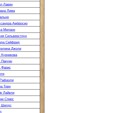
л Лавин
иана Лима
ально
ссандра Амбросио
са Милано
ия Сильверстоун
нда Сейфрид
желина Джоли
 Курникова
 Пакуин
 Фарис
нти
 Рафаэли
а Торн
к Лайвли
ни Спирс
к Шилдс
нс