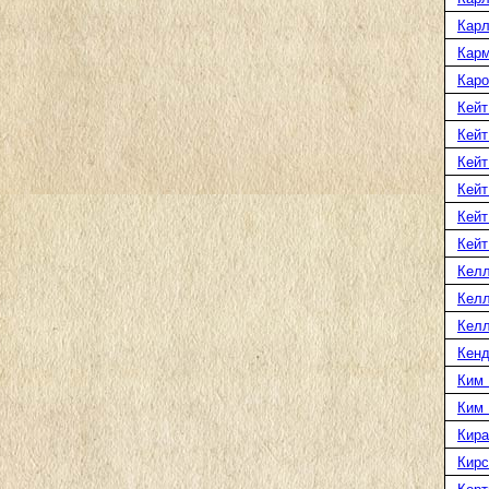
Карл
Карм
Каро
Кейт
Кейт
Кейт
Кейт
Кейт
Кейт
Келл
Келл
Келл
Кенд
Ким 
Ким
Кира
Кирс