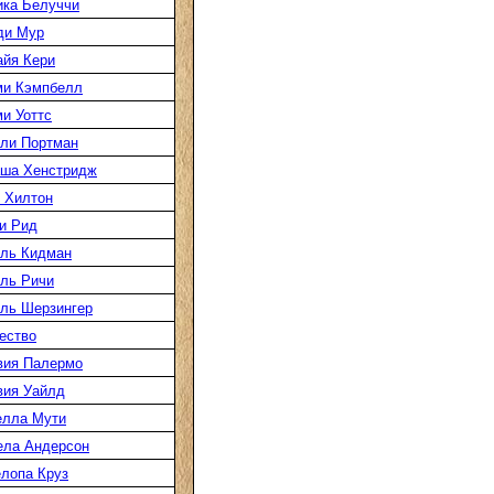
ка Белуччи
ди Мур
йя Кери
ми Кэмпбелл
и Уоттс
ли Портман
аша Хенстридж
 Хилтон
и Рид
ль Кидман
ль Ричи
ль Шерзингер
ество
вия Палермо
вия Уайлд
елла Мути
ела Андерсон
лопа Круз