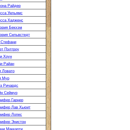
она Райдер
сса Уильямс
есса Хадженс
ория Бекхэм
ория Сильвстедт
 Стефани
ет Пэлтроу
и Хоун
и Райан
 Ловато
и Мур
з Ричардс
йн Сеймур
нифер Гарнер
нифер Лав Хьюит
нифер Лопес
нифер Энистон
ни Маккарти