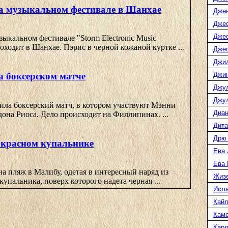
а музыкальном фестивале в Шанхае
Дже
Джес
Джес
ыкальном фестивале "Storm Electronic Music
роходит в Шанхае. Пэрис в черной кожаной куртке ...
Джес
Джи
Джин
а боксерском матче
Джу
Джул
ила боксерский матч, в котором участвуют Мэнни
Диан
она Риоса. Дело происходит на Филлипинах. ...
Дита
Дрю
 красном купальнике
Ева 
Ева
а пляж в Малибу, одетая в интересный наряд из
Жиз
купальника, поверх которого надета черная ...
Исл
Кайл
Каме
Карл