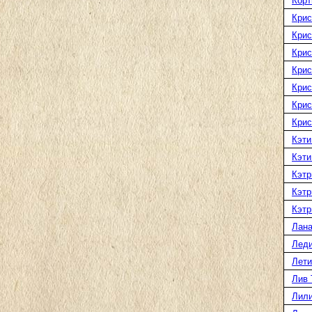
Корт
Крис
Крис
Крис
Крис
Крис
Крис
Крис
Кэти
Кэти
Кэтр
Кэтр
Кэтр
Лана
Леди
Лети
Лив 
Лили