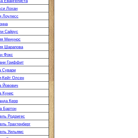
а Евангелиста
си Лохан
и Лоулесс
онна
ли Сайрус
ия Менунос
ия Шарапова
н Фокс
ани Гриффит
а Сувари
-Кейт Олсен
а Йовович
а Кунис
нда Керр
а Бартон
ель Родригес
ль Трахтенберг
ель Уильямс