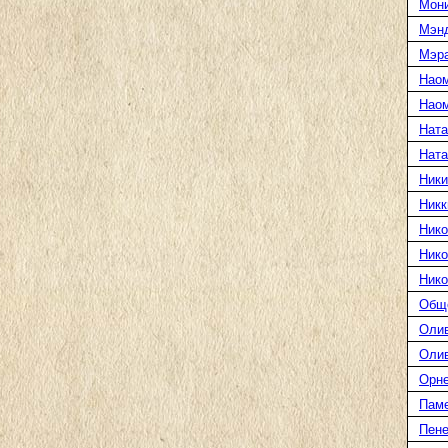
Мони
Мэн
Мэра
Нао
Наом
Ната
Нат
Ники
Никк
Нико
Нико
Нико
Общ
Оли
Оли
Орн
Пам
Пене