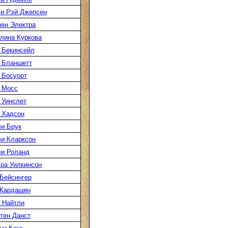
и Рэй Джепсен
ен Электра
лина Куркова
 Бекинсейл
 Бланшетт
 Босуорт
 Мосс
 Уинслет
 Хадсон
и Брук
и Кларксон
и Роланд
ра Уилкинсон
Бейсингер
 Кардашян
 Найтли
тен Данст