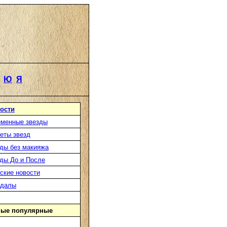
Ю
Я
ости
менные звезды
еты звезд
ды без макияжа
ды До и После
ские новости
ндалы
ые популярные