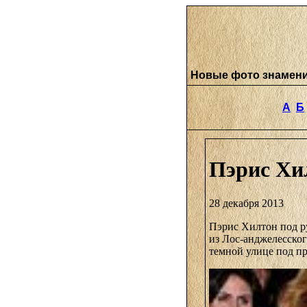
Новые фото знамен
А
Б
Пэрис Хил
28 декабря 2013
Пэрис Хилтон под р
из Лос-анджелесског
темной улице под п