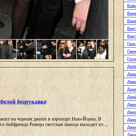
Вайн
Ване
Ван
Викт
Викт
Гвен
Гвин
Голд
Дебб
Деми
Дем
Дени
Дже
 белой безрукавке
Дже
Дже
жает на черном джипе в аэропорт Нью-Йорка. В
Дже
о бойфренда Ривера светская львица выходит из ...
Дже
Джен