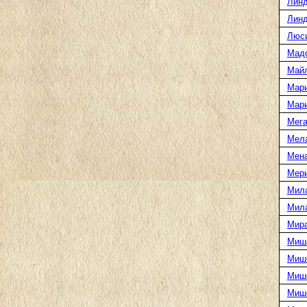
Линд
Линд
Люс
Мад
Май
Мар
Мар
Мега
Мел
Мен
Мери
Мил
Мил
Мира
Миш
Миш
Мише
Миш