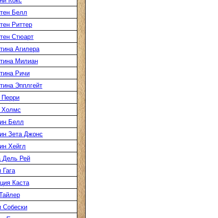
ни Кокс
тен Белл
тен Риттер
тен Стюарт
тина Агилера
тина Милиан
тина Ричи
тина Эпплгейт
 Перри
 Холмс
ин Белл
ин Зета Джонс
ин Хейгл
 Дель Рей
 Гага
ция Каста
Тайлер
 Собески