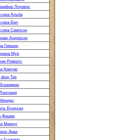
ннифер Лоуренс
сика Альба
сика Бил
сика Симпсон
лиан Андерсон
а Гершон
лиана Мур
ия Робертс
а Крюгер
 фон Тиз
 Бэрримор
Лонгория
 Мендес
ель Бундхен
а Фишер
и Миноуг
рон Диаз
а Гуджино