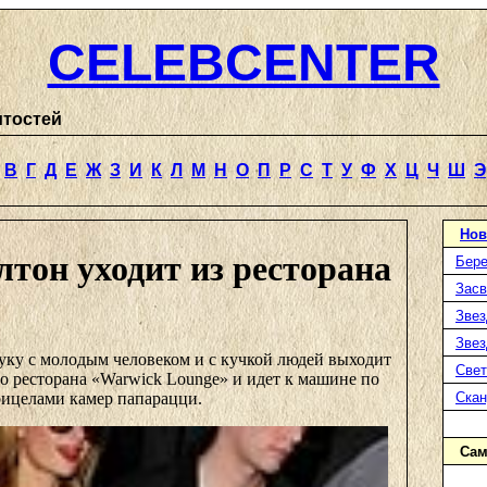
CELEBCENTER
итостей
В
Г
Д
Е
Ж
З
И
К
Л
М
Н
О
П
Р
С
Т
У
Ф
Х
Ц
Ч
Ш
Э
Нов
тон уходит из ресторана
Бере
Засв
Звез
Звез
уку с молодым человеком и с кучкой людей выходит
Свет
о ресторана «Warwick Lounge» и идет к машине по
рицелами камер папарацци.
Ска
Сам