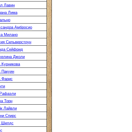
л Лавин
иана Лима
ально
ссандра Амбросио
са Милано
ия Сильверстоун
нда Сейфрид
желина Джоли
 Курникова
 Пакуин
 Фарис
нти
 Рафаэли
а Торн
к Лайвли
ни Спирс
к Шилдс
нс