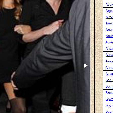
Аври
Адр
Акту
Але
Али
Алис
Ама
Анд
Анна
Анна
Анна
Аша
Бар
Белл
Блей
Брит
Бру
Бье