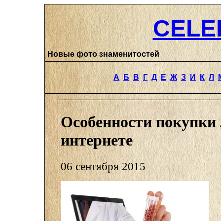
CELE
Новые фото знаменитостей
А
Б
В
Г
Д
Е
Ж
З
И
К
Л
Особенности покупки 
интернете
06 сентября 2015