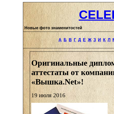
CELE
Новые фото знаменитостей
А
Б
В
Г
Д
Е
Ж
З
И
К
Л
Оригинальные дипло
аттестаты от компани
«Вышка.Net»!
19 июля 2016