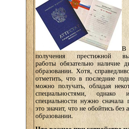
В
получения престижной выс
работы обязательно наличие 
образовании. Хотя, справедлив
отметить, что в последние год
можно получать, обладая нек
специальностями, однако
специальности нужно сначала г
это значит, что не обойтись без 
образовании.
Что важнее при устройстве н