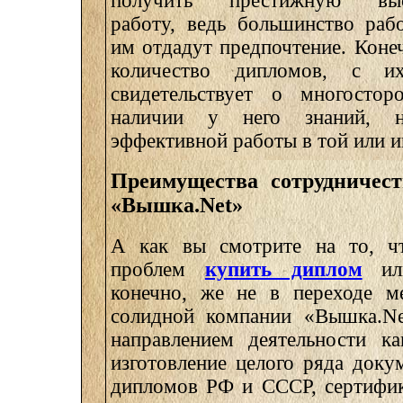
получить престижную высо
работу, ведь большинство раб
им отдадут предпочтение. Коне
количество дипломов, с и
свидетельствует о многосторо
наличии у него знаний, н
эффективной работы в той или 
Преимущества сотрудничес
«Вышка.Net»
А как вы смотрите на то, ч
проблем
купить диплом
или
конечно, же не в переходе ме
солидной компании «Вышка.Ne
направлением деятельности ка
изготовление целого ряда докум
дипломов РФ и СССР, сертифик