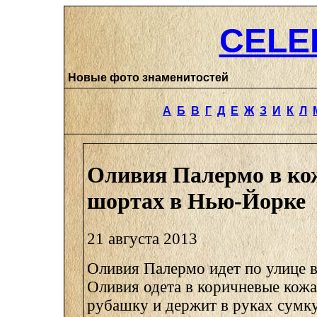
CELE
Новые фото знаменитостей
А
Б
В
Г
Д
Е
Ж
З
И
К
Л
Оливия Палермо в к
шортах в Нью-Йорке
21 августа 2013
Оливия Палермо идет по улице 
Оливия одета в коричневые кож
рубашку и держит в руках сумку